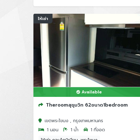
ให้เช่า
Available
Theroomสุขุมวิท 62ขนาด1bedroom
เขตพระโขนง , กรุงเทพมหานคร
1 นอน
1 น้ำ
1 ที่จอด