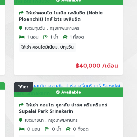
Available
ให้เช่าคอนโด โนเบิล เพลินจิต (Noble
Ploenchit) ใกล้ bts เพลินจิต
เขตปทุมวัน , กรุงเทพมหานคร
1 นอน
1 น้ำ
1 ที่จอด
ให้เช่า คอนโดมิเนียม, ปทุมวัน
฿
40,000 /เดือน
ให้เช่า
Available
ให้เช่า คอนโด ศุภาลัย ปาร์ค ศรีนครินทร์
Supalai Park Srinakarin
เขตบางนา , กรุงเทพมหานคร
0 นอน
0 น้ำ
0 ที่จอด