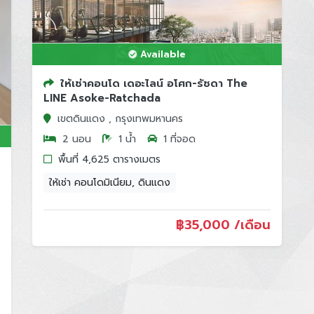
Available
ให้เช่าคอนโด เดอะไลน์ อโศก-รัชดา The
LINE Asoke-Ratchada
เขตดินแดง , กรุงเทพมหานคร
2 นอน
1 น้ำ
1 ที่จอด
พื้นที่ 4,625 ตารางเมตร
ให้เช่า คอนโดมิเนียม, ดินแดง
฿
35,000 /เดือน