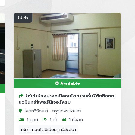
ให้เช่า
Available
ให้เช่าห้องบางกะปิคอนโดทาวน์ชั้น7ตึกBซอย
นวมินทร์1เฟอร์นิเจอร์ครบ
เขตทวีวัฒนา , กรุงเทพมหานคร
1 นอน
1 น้ำ
1 ที่จอด
ให้เช่า คอนโดมิเนียม, ทวีวัฒนา