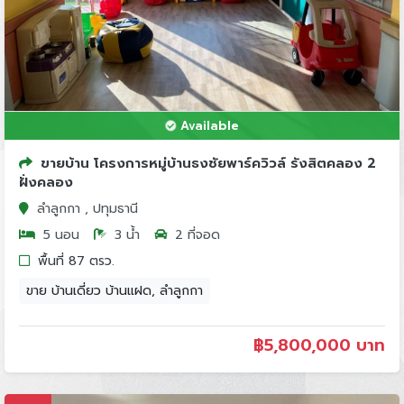
Available
ขายบ้าน โครงการหมู่บ้านธงชัยพาร์ควิวล์ รังสิตคลอง 2
ฝั่งคลอง
ลำลูกกา , ปทุมธานี
5 นอน
3 น้ำ
2 ที่จอด
พื้นที่ 87 ตรว.
ขาย บ้านเดี่ยว บ้านแฝด, ลำลูกกา
฿
5,800,000 บาท