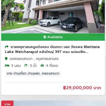
Available
ขายคฤหาสนหรูแต่งครบ มัณฑนา เลค วัชรพล Mantana
Lake Watcharapol หลังใหญ่ 397 ตรม แปลงพีค...
เขตคลองสามวา , กรุงเทพมหานคร
5 นอน
5 น้ำ
4 ที่จอด
ขาย บ้านเดี่ยว บ้านแฝด, คลองสามวา
฿
29,000,000 บาท
ขาย