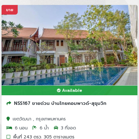
ขาย
Available
NSS167 ขายด่วน บ้านไทยคอมพาวด์-สุขุมวิท
เขตวัฒนา , กรุงเทพมหานคร
6 นอน
6 น้ำ
3 ที่จอด
พื้นที่ 243 ตรว. 305 ตารางเมตร