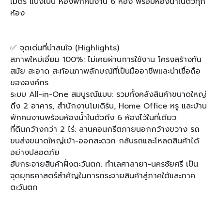
เมตร แบ่งเป็น ห้องพักคนงาน 6 ห้อง พร้อมห้องน้ำในตัวทุก
ห้อง
✅ จุดเด่นที่น่าสนใจ (Highlights)
สภาพใหม่เอี่ยม 100%: ไม่เคยผ่านการใช้งาน โครงสร้างทัน
สมัย สะอาด สะท้อนภาพลักษณ์ที่เป็นมืออาชีพและน่าเชื่อถือ
ขององค์กร
ระบบ All-in-One สมบูรณ์แบบ: รวมทั้งคลังสินค้าขนาดใหญ่
ถึง 2 อาคาร, สำนักงานโมเดิร์น, Home Office หรู และบ้าน
พักคนงานพร้อมห้องน้ำในตัวถึง 6 ห้องไว้ในที่เดียว
ที่ดินกว้างกว่า 2 ไร่: ลานคอนกรีตภายนอกกว้างขวาง รถ
ขนส่งขนาดใหญ่เข้า-ออกสะดวก กลับรถและโหลดสินค้าได้
อย่างปลอดภัย
ฮับกระจายสินค้าฝั่งตะวันตก: ทำเลศาลายา-นครชัยศรี เป็น
จุดยุทธศาสตร์สำคัญในการกระจายสินค้าสู่ภาคใต้และภาค
ตะวันตก