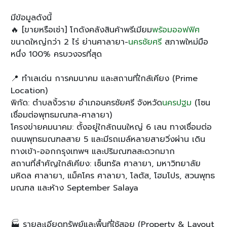
มีข้อมูลดังนี้
🔥 [ขายหรือเช่า] โกดังคลังสินค้าพรีเมียม
พร้อมออฟฟิศ
ขนาดใหญ่กว่า 2 ไร่ ย่านศาลายา-
นครชัยศรี
สภาพใหม่มือ
หนึ่ง 100% ครบวงจรที่สุด
📍 ทำเลเด่น การคมนาคม และสถานที่ใกล้เคียง (Prime
Location)
พิกัด: ตำบลงิ้วราย อำเภอนครชัยศรี จังหวัด
นครปฐม
(โซน
เชื่อมต่อพุทธมณฑล-ศาลายา)
โครงข่ายคมนาคม: ตั้งอยู่ใกล้ถนนใหญ่ 6 เลน ทางเชื่อมต่อ
ถนนพุทธมณฑลสาย 5 และมีรถเมล์หลายสายวิ่งผ่าน เดิน
ทางเข้า-ออกกรุงเทพฯ และปริมณฑลสะดวกมาก
สถานที่สำคัญใกล้เคียง: เซ็นทรัล ศาลายา, มหาวิทยาลัย
มหิดล ศาลายา, แม็คโคร ศาลายา, โลตัส, โฮมโปร, สวนพุทธ
มณฑล และห้าง September Salaya
🏭 รายละเอียดทรัพย์และพื้นที่ใช้สอย (Property & Layout