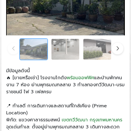
มีข้อมูลดังนี้
🔥 [ขายหรือเช่า] โรงงานโกดัง
พร้อมออฟฟิศ
และบ้านพักคน
งาน 7 ห้อง ย่านพุทธมณฑลสาย 3 ทำเลทองทวีวัฒนา-บรม
ราชชนนี ไฟ 3 เฟสครบ
📍 ทำเลดี การเดินทางและสถานที่ใกล้เคียง (Prime
Location)
พิกัด: แขวงศาลาธรรมสพน์
เขตทวีวัฒนา
กรุงเทพมหานคร
จุดเด่นทำเล: ตั้งอยู่ย่านพุทธมณฑลสาย 3 เดินทางสะดวก