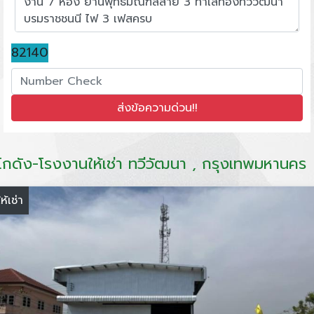
82140
โกดัง-โรงงานให้เช่า ทวีวัฒนา , กรุงเทพมหานคร
ให้เช่า