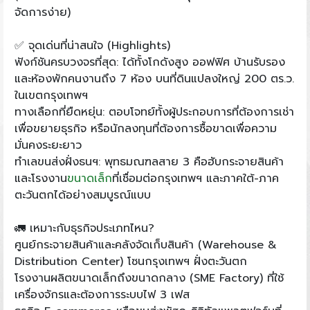
จัดการง่าย)
✅ จุดเด่นที่น่าสนใจ (Highlights)
ฟังก์ชันครบวงจรที่สุด: ได้ทั้งโกดังสูง ออฟฟิศ บ้านรับรอง
และห้องพักคนงานถึง 7 ห้อง บนที่ดินแปลงใหญ่ 200 ตร.ว.
ในเขตกรุงเทพฯ
ทางเลือกที่ยืดหยุ่น: ตอบโจทย์ทั้งผู้ประกอบการที่ต้องการเช่า
เพื่อขยายธุรกิจ หรือนักลงทุนที่ต้องการซื้อขาดเพื่อความ
มั่นคงระยะยาว
ทำเลขนส่งฝั่งธนฯ: พุทธมณฑลสาย 3 คือฮับกระจายสินค้า
และโรงงาน
ขนาดเล็ก
ที่เชื่อมต่อกรุงเทพฯ และภาคใต้-ภาค
ตะวันตกได้อย่างสมบูรณ์แบบ
🚛 เหมาะกับธุรกิจประเภทไหน?
ศูนย์กระจายสินค้าและคลังจัดเก็บสินค้า (Warehouse &
Distribution Center) โซนกรุงเทพฯ ฝั่งตะวันตก
โรงงานผลิตขนาดเล็กถึงขนาดกลาง (SME Factory) ที่ใช้
เครื่องจักรและต้องการระบบไฟ 3 เฟส