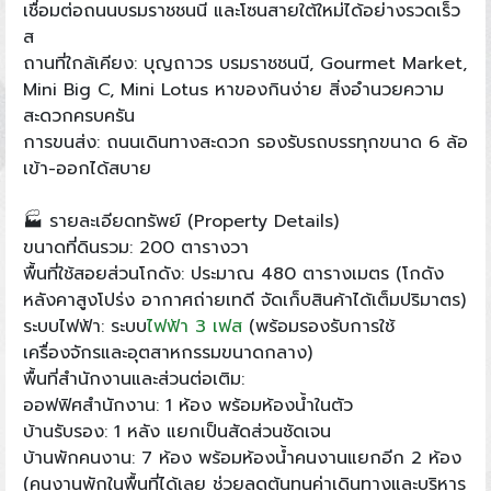
เชื่อมต่อถนนบรมราชชนนี และโซนสายใต้ใหม่ได้อย่างรวดเร็ว
ส
ถานที่ใกล้เคียง: บุญถาวร บรมราชชนนี, Gourmet Market,
Mini Big C, Mini Lotus หาของกินง่าย สิ่งอำนวยความ
สะดวกครบครัน
การขนส่ง: ถนนเดินทางสะดวก รองรับรถบรรทุกขนาด 6 ล้อ
เข้า-ออกได้สบาย
🏭 รายละเอียดทรัพย์ (Property Details)
ขนาดที่ดินรวม: 200 ตารางวา
พื้นที่ใช้สอยส่วนโกดัง: ประมาณ 480 ตารางเมตร (โกดัง
หลังคาสูงโปร่ง อากาศถ่ายเทดี จัดเก็บสินค้าได้เต็มปริมาตร)
ระบบไฟฟ้า: ระบบ
ไฟฟ้า 3 เฟส
(พร้อมรองรับการใช้
เครื่องจักรและอุตสาหกรรมขนาดกลาง)
พื้นที่สำนักงานและส่วนต่อเติม:
ออฟฟิศสำนักงาน: 1 ห้อง พร้อมห้องน้ำในตัว
บ้านรับรอง: 1 หลัง แยกเป็นสัดส่วนชัดเจน
บ้านพักคนงาน: 7 ห้อง พร้อมห้องน้ำคนงานแยกอีก 2 ห้อง
(คนงานพักในพื้นที่ได้เลย ช่วยลดต้นทุนค่าเดินทางและบริหาร