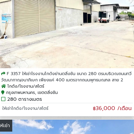
F 3357 ให้เช่าโรงงานโกดังย่านตลิ่งชัน ขนาด 280 ตรมบริเวณถนนทวี
วัฒนากาญจนาภิเษก เพียงแค่ 400 เมตรจากถนนพุทธมณฑล สาย 2
โกดัง/โรงงาน/สโตร์
กรุงเทพมหานคร, เขตตลิ่งชัน
280 ตารางเมตร
36,000 /เดือน
ให้เช่าโกดัง/โรงงาน/สโตร์
฿
ให้เช่า