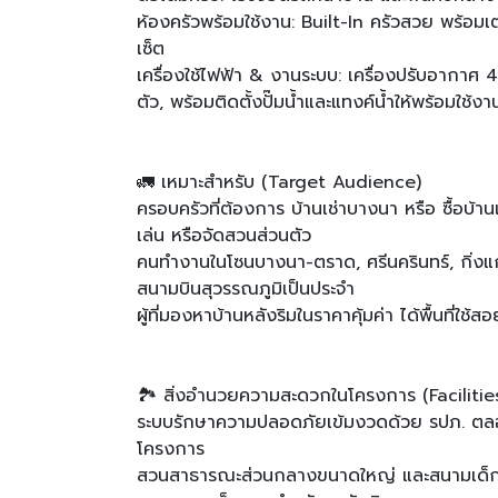
ห้องครัวพร้อมใช้งาน: Built-In ครัวสวย พร้อมเ
เซ็ต
เครื่องใช้ไฟฟ้า & งานระบบ: เครื่องปรับอากาศ 4 เ
ตัว, พร้อมติดตั้งปั๊มน้ำและแทงค์น้ำให้พร้อมใช้งา
🚛 เหมาะสำหรับ (Target Audience)
ครอบครัวที่ต้องการ บ้านเช่าบางนา หรือ ซื้อบ้านแถ
เล่น หรือจัดสวนส่วนตัว
คนทำงานในโซนบางนา-ตราด, ศรีนครินทร์, กิ่งแ
สนามบินสุวรรณภูมิเป็นประจำ
ผู้ที่มองหาบ้านหลังริมในราคาคุ้มค่า ได้พื้นที่ใช้
🏞️ สิ่งอำนวยความสะดวกในโครงการ (Facilitie
ระบบรักษาความปลอดภัยเข้มงวดด้วย รปภ. ตล
โครงการ
สวนสาธารณะส่วนกลางขนาดใหญ่ และสนามเด็กเ