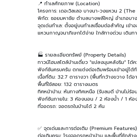
📍 ทำเลศักยภาพ (Location)
โครงการ: เดอะวิลเลจ บางนา-วงแหวน 2 (Th
พิกัด: ซอยมหาชัย ตำบลบางพลีใหญ่ อำเภอบาง
จุดเด่นทำเล: ตั้งอยู่บนทำเลเชื่อมต่อสำคัญ เ
แหวนกาญจนาภิเษกได้ง่าย ใกล้ทางด่วน เดินท
🏭 รายละเอียดทรัพย์ (Property Details)
ทาวน์โฮมสไตล์บ้านเดี่ยว "แปลงมุมหลังริม" ได้คว
ฟังก์ชันครบครัน ตกแต่งต่อเติมพร้อมเข้าอยู่ได้ทั
เนื้อที่ดิน: 32.7 ตารางวา (พื้นที่กว้างขวาง ได้อ
พื้นที่ใช้สอย: 132 ตารางเมตร
ทิศหน้าบ้าน: หันทางทิศเหนือ (รับลมดี บ้านไม่ร้อ
ฟังก์ชันภายใน: 3 ห้องนอน / 2 ห้องน้ำ / 1 ห้อ
ที่จอดรถ: จอดรถในบ้านได้ 2 คัน
✅ จุดเด่นและการต่อเติม (Premium Features)
ต่อเติมครบ: โรงจอดรถหน้าบ้าน และพื้นที่ซักล้า