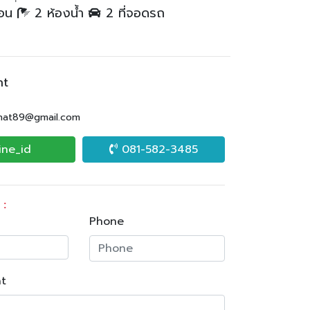
นอน
2 ห้องน้ำ
2 ที่จอดรถ
nt
.nat89@gmail.com
ine_id
081-582-3485
 :
Phone
t