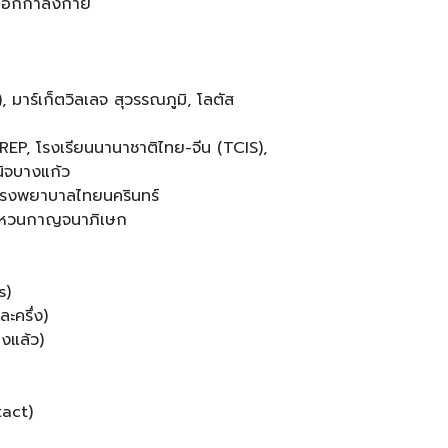
ออกกำลังกาย
าร์เก็ตวิลเลจ สุวรรณภูมิ, โลตัส
PREP, โรงเรียนนานาชาติไทย-จีน (TCIS),
นิจบางแก้ว
 โรงพยาบาลไทยนครินทร์
งแหวนกาญจนาภิเษก
s)
ะครึ่ง)
งแล้ว)
tact)