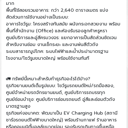
มาก
พื้นที่ใช้สอยรวมอาคาร: กว่า 2,640 ตารางเมตร แบ่ง
สัดส่วนการใช้งานอย่างเป็นระบบ:
อาคารโชว์รูม: โครงสร้างทันสมัย ผนังกระจกสวยงาม พร้อม
พื้นที่สำนักงาน (Office) และห้องรับรองลูกค้าหรูหรา
ศูนย์บริการและอู่สีครบวงจร: แยกอาคารเป็นสัดส่วนชัดเจน
สำหรับงานซ่อม งานเช็กระยะ และงานพ่นสีตัวถัง
ระบบสาธารณูปโภค: ระบบไฟฟ้าและน้ำประปามาตรฐาน
โรงงาน/โชว์รูมขนาดใหญ่ พร้อมใช้งานทันที
🚛 ทรัพย์นี้เหมาะสำหรับทำธุรกิจอะไรได้บ้าง?
ธุรกิจยานยนต์เต็มรูปแบบ: โชว์รูมรถยนต์ใหม่/รถมือสอง,
ศูนย์จำหน่ายรถจักรยานยนต์, ศูนย์บริการรถบรรทุก
ศูนย์ซ่อมบำรุง: ศูนย์บริการซ่อมรถยนต์ อู่สีและซ่อมตัวถัง
มาตรฐานสูง
ธุรกิจแห่งอนาคต: พัฒนาเป็น EV Charging Hub (สถานี
ชาร์จรถยนต์ไฟฟ้าขนาดใหญ่) พร้อมร้านกาแฟ ร้านอาหาร
หรือคอมมูนิตี้มอลล์ขนาดย่อม รองรับรถเดินทางขึ้นเหนือ