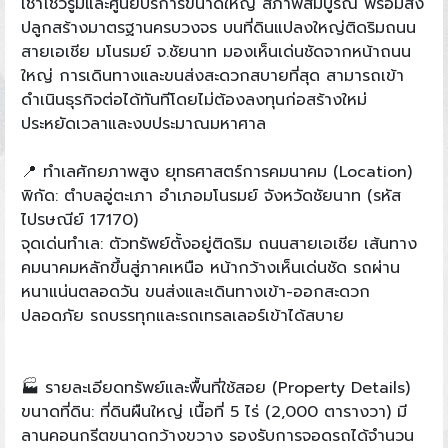
เช่าโชว์รูมและศูนย์บริการขนาดใหญ่ สภาพสมบูรณ์ พร้อมสิ่ง
ปลูกสร้างมาตรฐานครบวงจร บนที่ดินแปลงใหญ่ติดริมถนน
สายเอเชีย มโนรมย์ จ.ชัยนาท มองเห็นเด่นชัดจากหน้าถนน
ใหญ่ การเดินทางและขนส่งสะดวกสบายที่สุด สามารถเข้า
ดำเนินธุรกิจต่อได้ทันทีโดยไม่ต้องลงทุนก่อสร้างใหม่
ประหยัดเวลาและงบประมาณมหาศาล
📍 ทำเลศักยภาพสูง ยุทธศาสตร์การคมนาคม (Location)
พิกัด: ตําบลอู่ตะเภา อําเภอมโนรมย์ จังหวัดชัยนาท (รหัส
ไปรษณีย์ 17170)
จุดเด่นทำเล: ตัวทรัพย์ตั้งอยู่ติดริม ถนนสายเอเชีย เส้นทาง
คมนาคมหลักขึ้นสู่ภาคเหนือ หน้ากว้างเห็นเด่นชัด รถผ่าน
หนาแน่นตลอดวัน ขนส่งและเดินทางเข้า-ออกสะดวก
ปลอดภัย รถบรรทุกและรถเทรลเลอร์เข้าได้สบาย
🏭 รายละเอียดทรัพย์และพื้นที่ใช้สอย (Property Details)
ขนาดที่ดิน: ที่ดินผืนใหญ่ เนื้อที่ 5 ไร่ (2,000 ตารางวา) มี
ลานคอนกรีตขนาดกว้างขวาง รองรับการจอดรถได้จำนวน