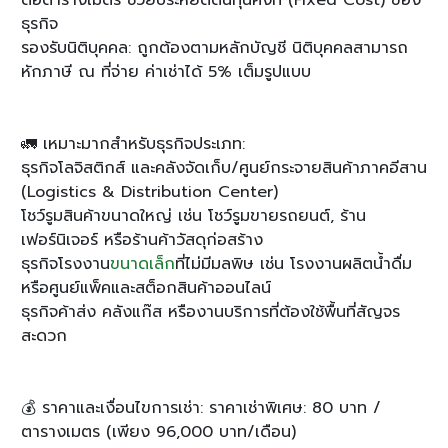
ต่อตารางเมตร ช่วยประหยัดต้นทุนคงที่ (Fixed Cost) ของ
ธุรกิจ
รองรับนิติบุคคล: ถูกต้องตามหลักบัญชี นิติบุคคลสามารถ
หักภาษี ณ ที่จ่าย ค่าเช่าได้ 5% เต็มรูปแบบ
🚛 เหมาะมากสำหรับธุรกิจประเภท:
ธุรกิจโลจิสติกส์ และคลังจัดเก็บ/ศูนย์กระจายสินค้าภาคอีสาน
(Logistics & Distribution Center)
โชว์รูมสินค้าขนาดใหญ่ เช่น โชว์รูมขายรถยนต์, ร้าน
เฟอร์นิเจอร์ หรือร้านค้าวัสดุก่อสร้าง
ธุรกิจโรงงาน
ขนาดเล็ก
ที่ไม่มีมลพิษ เช่น โรงงานผลิตน้ำดื่ม
หรือศูนย์แพ็คและสต็อกสินค้าออนไลน์
ธุรกิจค้าส่ง คลังแก๊ส หรืองานบริการที่ต้องใช้พื้นที่สัญจร
สะดวก
💰 ราคาและเงื่อนไขการเช่า: ราคาเช่าพิเศษ: 80 บาท /
ตารางเมตร (เพียง 96,000 บาท/เดือน)