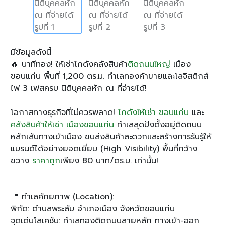
มีข้อมูลดังนี้
🔥 นาทีทอง! ให้เช่าโกดังคลังสินค้า
ติดถนนใหญ่
เมือง
ขอนแก่น พื้นที่ 1,200 ตร.ม. ทำเลทองค้าขายและโลจิสติกส์
ไฟ 3 เฟสครบ นิติบุคคลหัก ณ ที่จ่ายได้!
โอกาสทางธุรกิจที่ไม่ควรพลาด!
โกดังให้เช่า ขอนแก่น
และ
คลังสินค้าให้เช่า เมืองขอนแก่น
ทำเลสุดปังตั้งอยู่ติดถนน
หลักเส้นทางเข้าเมือง ขนส่งสินค้าสะดวกและสร้างการรับรู้ให้
แบรนด์ได้อย่างยอดเยี่ยม (High Visibility) พื้นที่กว้าง
ขวาง
ราคาถูก
เพียง 80 บาท/ตร.ม. เท่านั้น!
📍 ทำเลศักยภาพ (Location):
พิกัด: ตำบลพระลับ อำเภอเมือง จังหวัดขอนแก่น
จุดเด่นโลเคชัน: ทำเลทองติดถนนสายหลัก ทางเข้า-ออก