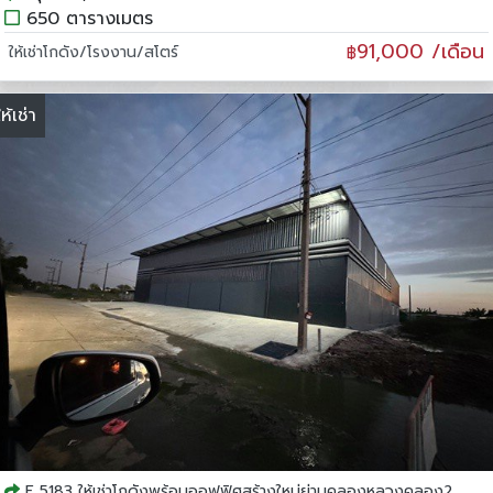
650 ตารางเมตร
91,000 /เดือน
ให้เช่าโกดัง/โรงงาน/สโตร์
฿
ให้เช่า
F 5183 ให้เช่าโกดังพร้อมออฟฟิศสร้างใหม่ย่านคลองหลวงคลอง2