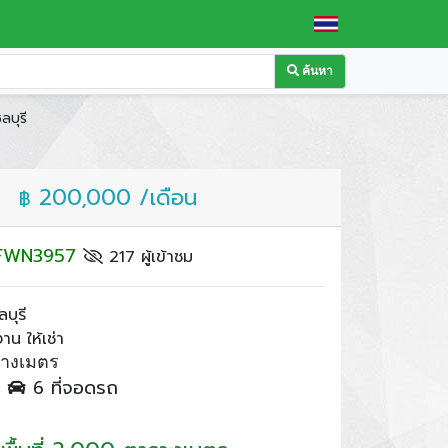
ค้นหา
ลบุรี
200,000 /เดือน
฿
: FWN3957
217 ผู้เข้าชม
บุรี
น ให้เช่า
รางเมตร
ำ
6 ที่จอดรถ