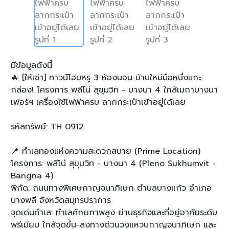
มีข้อมูลดังนี้
🔥 [ให้เช่า] ทาวน์โฮมหรู 3 ห้องนอน บ้านใหม่มือหนึ่งแกะ
กล่อง! โครงการ พลีโน่ สุขุมวิท - บางนา 4 ใกล้เมกาบางนา
เฟอร์ฯ เครื่องใช้ไฟฟ้าครบ ลากกระเป๋าเข้าอยู่ได้เลย
รหัสทรัพย์: TH 0912
📍 ทำเลทองแห่งความสะดวกสบาย (Prime Location)
โครงการ: พลีโน่ สุขุมวิท - บางนา 4 (Pleno Sukhumvit -
Bangna 4)
พิกัด: ถนนทางพิเศษกาญจนาภิเษก ตำบลบางแก้ว อำเภอ
บางพลี จังหวัดสมุทรปราการ
จุดเด่นทำเล: ทำเลศักยภาพสูง ย่านธุรกิจและที่อยู่อาศัยระดับ
พรีเมียม ใกล้จุดขึ้น-ลงทางด่วนวงแหวนกาญจนาภิเษก และ