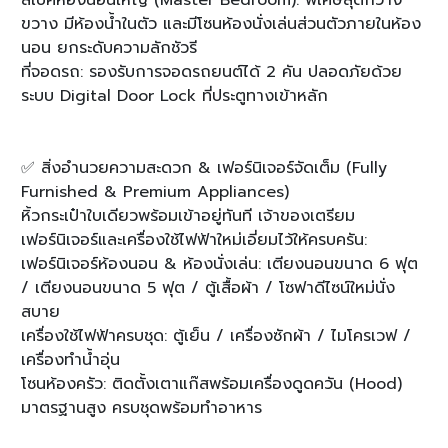
สเปคห้องนอนใหญ่ (Master Bedroom): พิเศษสุดกว้าง
ขวาง มีห้องน้ำในตัว และมีโซนห้องนั่งเล่นส่วนตัวภายในห้อง
นอน ยกระดับความลักชัวรี
ที่จอดรถ: รองรับการจอดรถยนต์ได้ 2 คัน ปลอดภัยด้วย
ระบบ Digital Door Lock ที่ประตูทางเข้าหลัก
✅ สิ่งอำนวยความสะดวก & เฟอร์นิเจอร์จัดเต็ม (Fully
Furnished & Premium Appliances)
หิ้วกระเป๋าใบเดียวพร้อมเข้าอยู่ทันที เจ้าของเตรียม
เฟอร์นิเจอร์และเครื่องใช้ไฟฟ้าใหม่เอี่ยมไว้ให้ครบครัน:
เฟอร์นิเจอร์ห้องนอน & ห้องนั่งเล่น: เตียงนอนขนาด 6 ฟุต
/ เตียงนอนขนาด 5 ฟุต / ตู้เสื้อผ้า / โซฟาดีไซน์ใหม่นั่ง
สบาย
เครื่องใช้ไฟฟ้าครบชุด: ตู้เย็น / เครื่องซักผ้า / ไมโครเวฟ /
เครื่องทำน้ำอุ่น
โซนห้องครัว: ติดตั้งเตาแก๊สพร้อมเครื่องดูดควัน (Hood)
มาตรฐานสูง ครบชุดพร้อมทำอาหาร