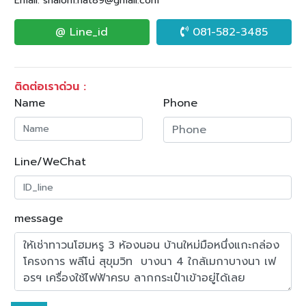
Email: shalom.nat89@gmail.com
@ Line_id
081-582-3485
ติดต่อเราด่วน :
Name
Phone
Line/WeChat
message