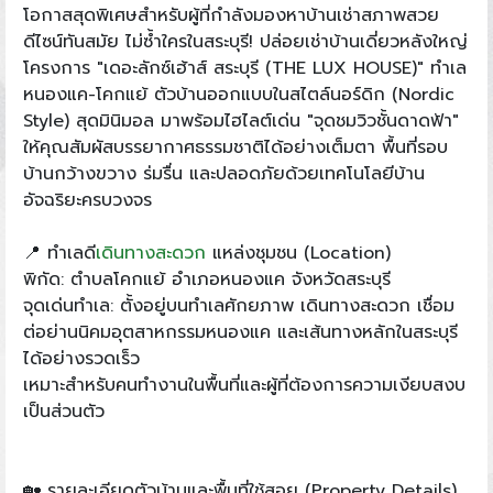
โอกาสสุดพิเศษสำหรับผู้ที่กำลังมองหาบ้านเช่าสภาพสวย
ดีไซน์ทันสมัย ไม่ซ้ำใครในสระบุรี! ปล่อยเช่าบ้านเดี่ยวหลังใหญ่
โครงการ "เดอะลักซ์เฮ้าส์ สระบุรี (THE LUX HOUSE)" ทำเล
หนองแค-โคกแย้ ตัวบ้านออกแบบในสไตล์นอร์ดิก (Nordic
Style) สุดมินิมอล มาพร้อมไฮไลต์เด่น "จุดชมวิวชั้นดาดฟ้า"
ให้คุณสัมผัสบรรยากาศธรรมชาติได้อย่างเต็มตา พื้นที่รอบ
บ้านกว้างขวาง ร่มรื่น และปลอดภัยด้วยเทคโนโลยีบ้าน
อัจฉริยะครบวงจร
📍 ทำเลดี
เดินทางสะดวก
แหล่งชุมชน (Location)
พิกัด: ตำบลโคกแย้ อำเภอหนองแค จังหวัดสระบุรี
จุดเด่นทำเล: ตั้งอยู่บนทำเลศักยภาพ เดินทางสะดวก เชื่อม
ต่อย่านนิคมอุตสาหกรรมหนองแค และเส้นทางหลักในสระบุรี
ได้อย่างรวดเร็ว
เหมาะสำหรับคนทำงานในพื้นที่และผู้ที่ต้องการความเงียบสงบ
เป็นส่วนตัว
🏡 รายละเอียดตัวบ้านและพื้นที่ใช้สอย (Property Details)