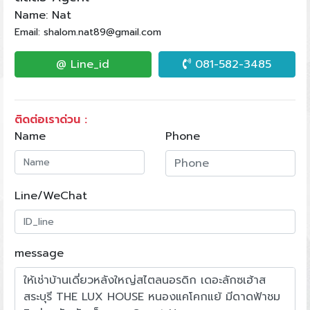
Name: Nat
Email: shalom.nat89@gmail.com
@ Line_id
081-582-3485
ติดต่อเราด่วน :
Name
Phone
Line/WeChat
message