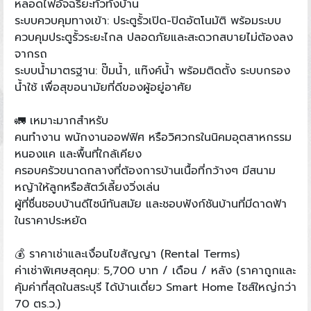
หลอดไฟอัจฉริยะทั่วทั้งบ้าน
ระบบควบคุมทางเข้า: ประตูรั้วเปิด-ปิดอัตโนมัติ พร้อมระบบ
ควบคุมประตูรั้วระยะไกล ปลอดภัยและสะดวกสบายไม่ต้องลง
จากรถ
ระบบน้ำมาตรฐาน: ปั๊มน้ำ, แท๊งค์น้ำ พร้อมติดตั้ง ระบบกรอง
น้ำใช้ เพื่อสุขอนามัยที่ดีของผู้อยู่อาศัย
🚛 เหมาะมากสำหรับ
คนทำงาน พนักงานออฟฟิศ หรือวิศวกรในนิคมอุตสาหกรรม
หนองแค และพื้นที่ใกล้เคียง
ครอบครัวขนาดกลางที่ต้องการบ้านเนื้อที่กว้างๆ มีสนาม
หญ้าให้ลูกหรือสัตว์เลี้ยงวิ่งเล่น
ผู้ที่ชื่นชอบบ้านดีไซน์ทันสมัย และชอบฟังก์ชันบ้านที่มีดาดฟ้า
ในราคาประหยัด
💰 ราคาเช่าและเงื่อนไขสัญญา (Rental Terms)
ค่าเช่าพิเศษสุดคุม: 5,700 บาท / เดือน / หลัง (ราคาถูกและ
คุ้มค่าที่สุดในสระบุรี ได้บ้านเดี่ยว Smart Home ไซส์ใหญ่กว่า
70 ตร.ว.)