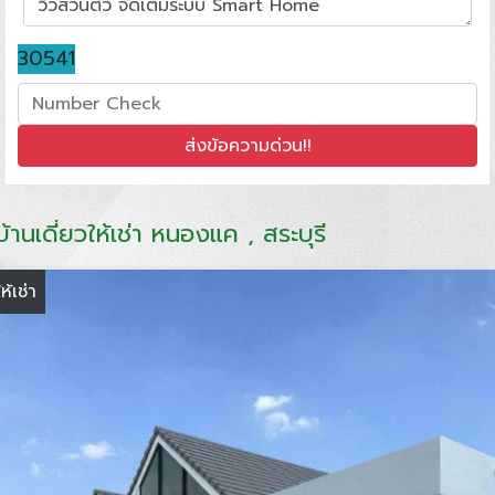
30541
บ้านเดี่ยวให้เช่า หนองแค , สระบุรี
ให้เช่า