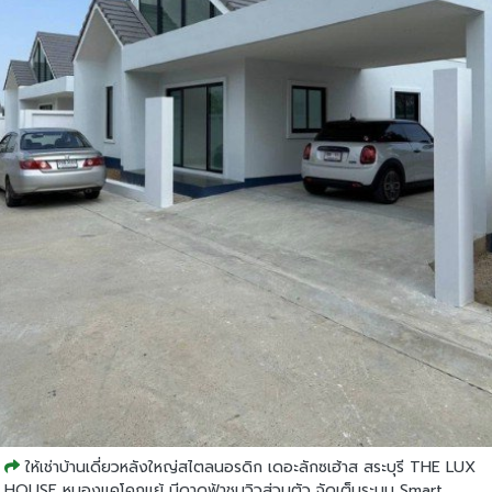
ให้เช่าบ้านเดี่ยวหลังใหญ่สไตลนอรดิก เดอะลักซเฮ้าส สระบุรี THE LUX
HOUSE หนองแคโคกแย้ มีดาดฟ้าชมวิวส่วนตัว จัดเต็มระบบ Smart