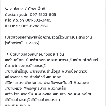
📞 สนใจเช่า / นัดชมพื้นที่
ติดต่อ: คุณนัท 097-1823-805
หรือ คุณวิท 081-582-3485
ID Line : 065-6288-560
โปรดแจ้งรหัสทรัพย์เพื่อความรวดเร็วในการประสานงาน
[รหัสทรัพย์: H 2285]
📌 นัดเข้าชมล่วงหน้าอย่างน้อย 1 วัน
#ตำบลโคกแย้ #อำเภอหนองแค #สระบุรี #บ้านสไตล์นอร์
ดิก #โครงการบ้านสระบุรี
#บ้านสำเร็จรูป #ขายบ้านสำเร็จรูป #บ้านน็อกดาวน์
#โครงการเดอะลักซ์เฮ้าส์ #หินกอง
#วิหารแดง #แก่งคอย #เฉลิมพระเกียรติ #ดอนพุด
#บ้านหม้อ #พระพุทธบาท #มวกเหล็ก
#วังม่วง #เสาไห้ #หนองแค #หนองแซง #หนองโดน
#บ้านเช่าสระบุรี #บ้านเช่าหนองแค
สระบุรี หนองแค