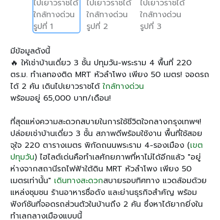
มีข้อมูลดังนี้
🔥 ให้เช่าบ้านเดี่ยว 3 ชั้น ปทุมวัน-พระราม 4 พื้นที่ 220
ตร.ม. ทำเลทองติด MRT หัวลำโพง เพียง 50 เมตร! จอดรถ
ได้ 2 คัน เดินไปเยาวราชได้
ใกล้ทางด่วน
พร้อมอยู่ 65,000 บาท/เดือน!
ที่สุดแห่งความสะดวกสบายในการใช้ชีวิตใจกลางกรุงเทพฯ!
ปล่อยเช่าบ้านเดี่ยว 3 ชั้น สภาพดีพร้อมใช้งาน พื้นที่ใช้สอย
จุใจ 220 ตารางเมตร พิกัดถนนพระราม 4-รองเมือง (
เขต
ปทุมวัน
) ไฮไลต์เด่นคือทำเลศักยภาพที่หาไม่ได้อีกแล้ว "อยู่
ห่างจากสถานีรถไฟฟ้าใต้ดิน MRT หัวลำโพง เพียง 50
เมตรเท่านั้น"
เดินทางสะดวก
สบายรอบทิศทาง แวดล้อมด้วย
แหล่งชุมชน ร้านอาหารชื่อดัง และย่านธุรกิจสำคัญ พร้อม
ฟังก์ชันที่จอดรถส่วนตัวในบ้านถึง 2 คัน ซึ่งหาได้ยากยิ่งใน
ทำเลกลางเมืองแบบนี้