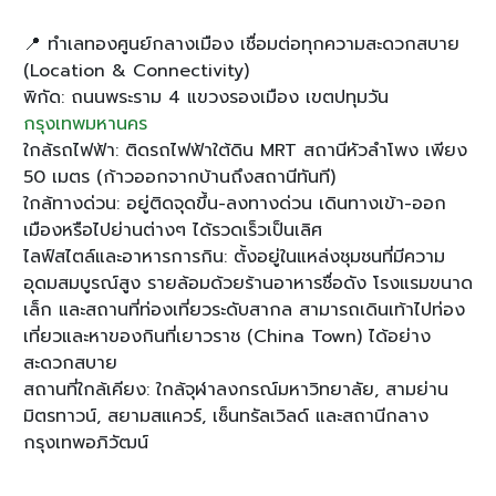
📍 ทำเลทองศูนย์กลางเมือง เชื่อมต่อทุกความสะดวกสบาย
(Location & Connectivity)
พิกัด: ถนนพระราม 4 แขวงรองเมือง เขตปทุมวัน
กรุงเทพมหานคร
ใกล้รถไฟฟ้า: ติดรถไฟฟ้าใต้ดิน MRT สถานีหัวลำโพง เพียง
50 เมตร (ก้าวออกจากบ้านถึงสถานีทันที)
ใกล้ทางด่วน: อยู่ติดจุดขึ้น-ลงทางด่วน เดินทางเข้า-ออก
เมืองหรือไปย่านต่างๆ ได้รวดเร็วเป็นเลิศ
ไลฟ์สไตล์และอาหารการกิน: ตั้งอยู่ในแหล่งชุมชนที่มีความ
อุดมสมบูรณ์สูง รายล้อมด้วยร้านอาหารชื่อดัง โรงแรมขนาด
เล็ก และสถานที่ท่องเที่ยวระดับสากล สามารถเดินเท้าไปท่อง
เที่ยวและหาของกินที่เยาวราช (China Town) ได้อย่าง
สะดวกสบาย
สถานที่ใกล้เคียง: ใกล้จุฬาลงกรณ์มหาวิทยาลัย, สามย่าน
มิตรทาวน์, สยามสแควร์, เซ็นทรัลเวิลด์ และสถานีกลาง
กรุงเทพอภิวัฒน์