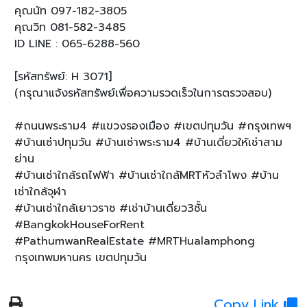
คุณนัท 097-182-3805
คุณวิท 081-582-3485
ID LINE : 065-6288-560
[รหัสทรัพย์: H 3071]
(กรุณาแจ้งรหัสทรัพย์เพื่อความรวดเร็วในการตรวจสอบ)
#ถนนพระราม4 #แขวงรองเมือง #เขตปทุมวัน #กรุงเทพฯ
#บ้านเช่าปทุมวัน #บ้านเช่าพระราม4 #บ้านเดี่ยวให้เช่าสาม
ย่าน
#บ้านเช่าใกล้รถไฟฟ้า #บ้านเช่าใกล้MRTหัวลำโพง #บ้าน
เช่าใกล้จุฬา
#บ้านเช่าใกล้เยาวราช #เช่าบ้านเดี่ยว3ชั้น
#BangkokHouseForRent
#PathumwanRealEstate #MRTHualamphong
กรุงเทพมหานคร เขตปทุมวัน
Copy Link