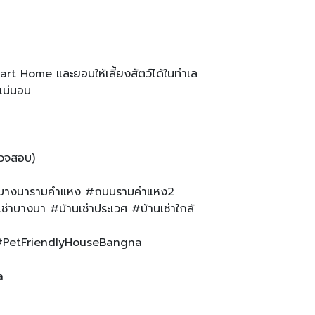
art Home และยอมให้เลี้ยงสัตว์ได้ในทำเล
กแน่นอน
รวจสอบ)
างนารามคำแหง #ถนนรามคำแหง2
าบางนา #บ้านเช่าประเวศ #บ้านเช่าใกล้
งนา #PetFriendlyHouseBangna
a