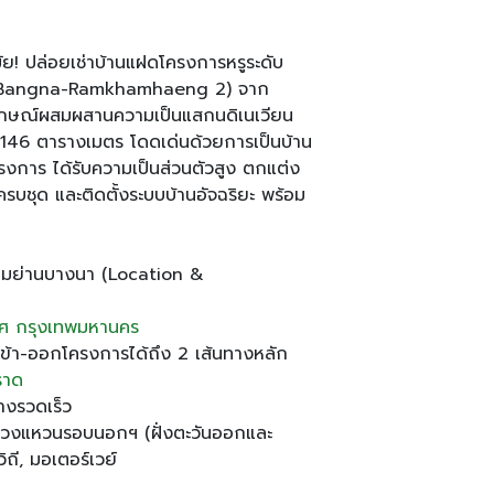
สมัย! ปล่อยเช่าบ้านแฝดโครงการหรูระดับ
a Bangna-Ramkhamhaeng 2) จาก
กษณ์ผสมผสานความเป็นแสกนดิเนเวียน
สอย 146 ตารางเมตร โดดเด่นด้วยการเป็นบ้าน
งการ ได้รับความเป็นส่วนตัวสูง ตกแต่ง
าครบชุด และติดตั้งระบบบ้านอัจฉริยะ พร้อม
ยมย่านบางนา (Location &
ศ
กรุงเทพมหานคร
ข้า-ออกโครงการได้ถึง 2 เส้นทางหลัก
ราด
งรวดเร็ว
วนวงแหวนรอบนอกฯ (ฝั่งตะวันออกและ
ถี, มอเตอร์เวย์