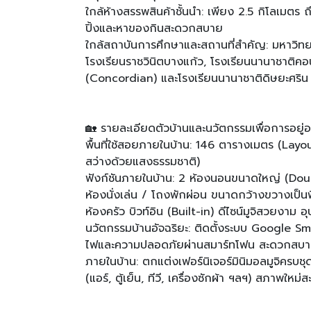
ใกล้ห้างสรรพสินค้าชั้นนำ: เพียง 2.5 กิโลเม
ปิ้งและหาของกินสะดวกสบาย
ใกล้สถาบันการศึกษาและสถานที่สำคัญ: มหาวิท
โรงเรียนราชวินิตบางแก้ว, โรงเรียนนานาชาติคอ
(Concordian) และโรงเรียนนานาชาติดิษยะศริน
🏡 รายละเอียดตัวบ้านและนวัตกรรมเพื่อการอยู่
พื้นที่ใช้สอยภายในบ้าน: 146 ตารางเมตร (Layo
สว่างด้วยแสงธรรมชาติ)
ฟังก์ชันภายในบ้าน: 2 ห้องนอนขนาดใหญ่ (Do
ห้องนั่งเล่น / โถงพักผ่อน ขนาดกว้างขวางเป
ห้องครัว บิวท์อิน (Built-in) ดีไซน์มูจิสวยงาม 
นวัตกรรมบ้านอัจฉริยะ: ติดตั้งระบบ Google S
ไฟและความปลอดภัยผ่านสมาร์ทโฟน สะดวกสบาย
ภายในบ้าน: ตกแต่งเฟอร์นิเจอร์มินิมอลมูจิครบชุด
(แอร์, ตู้เย็น, ทีวี, เครื่องซักผ้า ฯลฯ) สภาพใหม่ส