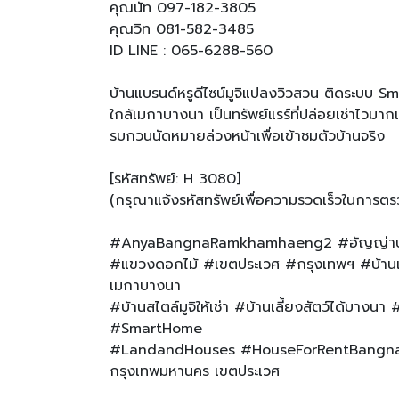
คุณนัท 097-182-3805
คุณวิท 081-582-3485
ID LINE : 065-6288-560
บ้านแบรนด์หรูดีไซน์มูจิแปลงวิวสวน ติดระบบ Sm
ใกล้เมกาบางนา เป็นทรัพย์แรร์ที่ปล่อยเช่าไวมา
รบกวนนัดหมายล่วงหน้าเพื่อเข้าชมตัวบ้านจริง
[รหัสทรัพย์: H 3080]
(กรุณาแจ้งรหัสทรัพย์เพื่อความรวดเร็วในการต
#AnyaBangnaRamkhamhaeng2 #อัญญ่าบ
#แขวงดอกไม้ #เขตประเวศ #กรุงเทพฯ #บ้านเช่
เมกาบางนา
#บ้านสไตล์มูจิให้เช่า #บ้านเลี้ยงสัตว์ได้บา
#SmartHome
#LandandHouses #HouseForRentBangn
กรุงเทพมหานคร เขตประเวศ