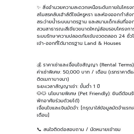
✨ สิ่งอำนวยความสะดวกเหนือระดับภายในโครงกา
สโมสรคลับเฮ้าส์ดีไซน์หรูหรา และห้องออกกำลั
สระว่ายน้ำระบบมาตรฐาน และสนามเด็กเล่นที่
สวนสาธารณะสีเขียวขนาดใหญ่ล้อมรอบโครงการ บ
ระบบรักษาความปลอดภัยเข้มงวดตลอด 24 ชั่วโมง
เข้า-ออกที่ได้มาตรฐาน Land & Houses
💰 ราคาเช่าและเงื่อนไขสัญญา (Rental Terms)
ค่าเช่าพิเศษ: 50,000 บาท / เดือน (เรทราคาดีแ
ติดเมกาบางนา)
ระยะเวลาสัญญาเช่า: ขั้นต่ำ 1 ปี
🐶🐱 นโยบายพิเศษ (Pet Friendly): ยินดีต้อนรั
พักอาศัยร่วมด้วยได้)
เงื่อนไขและเงินมัดจำ: [กรุณาใส่ข้อมูลมัดจำแรกเข
เดือน]
📞 สนใจติดต่อสอบถาม / นัดหมายเข้าชม