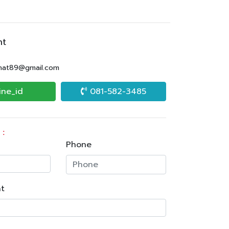
nt
.nat89@gmail.com
ine_id
081-582-3485
 :
Phone
t