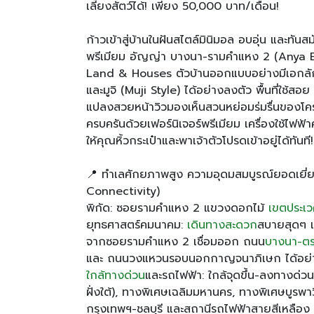
เลี้ยงสัตว์ได้! เพียง 50,000 บาท/เดือน!
ก้าวเข้าสู่บ้านในฝันสไตล์มินิมอล อบอุ่น และทัน
พรีเมียม อัญญ่า บางนา-รามคำแหง 2 (Any
Land & Houses ตัวบ้านออกแบบอย่างมีเอกลั
และมูจิ (Muji Style) ได้อย่างลงตัว พื้นที่ใช้
แปลงสวยหน้าวิวมองเห็นสวนหย่อมร่มรื่นของโคร
ครบครันด้วยเฟอร์นิเจอร์พรีเมียม เครื่องใช้ไฟฟ้
ให้คุณหิ้วกระเป๋าและพาเจ้าตัวโปรดเข้าอยู่ได้ทันที!
📍 ทำเลศักยภาพสูง ความอุดมสมบูรณ์ยอดเยี่
Connectivity)
พิกัด: ซอยรามคำแหง 2 แขวงดอกไม้
เขตประเว
ยุทธศาสตร์คมนาคม:
เดินทางสะดวก
สบายสุดๆ เ
จากซอยรามคำแหง 2 เชื่อมออก ถนน
บางนา-ต
และ ถนนวงแหวนรอบนอกกาญจนาภิเษก ได้อย่า
ใกล้ทางด่วน
และรถไฟฟ้า: ใกล้จุดขึ้น-ลงทางด่
ฝั่งใต้), ทางพิเศษเฉลิมมหานคร, ทางพิเศษบูรพาวิ
กรุงเทพฯ-ชลบุรี และสถานีรถไฟฟ้าสายสีเหลือง