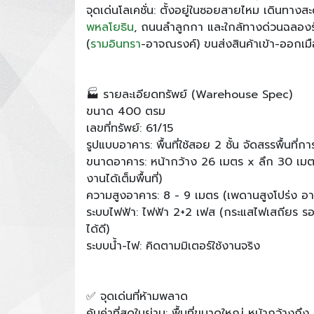
จุดเด่นโลเคชั่น: ตั้งอยู่ในซอยสายไหม เดินทา
พหลโยธิน
, ถนนลำลูกกา และใกล้ทางด่วนฉลองร
(
รามอินทรา
-อาจณรงค์) ขนส่งสินค้าเข้า-ออกเมื
🏭 รายละเอียดทรัพย์ (Warehouse Spec)
ขนาด 400 ตรม
เลขที่ทรัพย์: 61/15
รูปแบบอาคาร: พื้นที่ใช้สอย 2 ชั้น จัดสรรพื้นที่
ขนาดอาคาร: หน้ากว้าง 26 เมตร x ลึก 30 เมตร (
งานได้เต็มพื้นที่)
ความสูงอาคาร: 8 - 9 เมตร (เพดานสูงโปร่ง อากา
ระบบไฟฟ้า: ไฟฟ้า 2+2 เฟส (กระแสไฟเสถียร รอ
ได้ดี)
ระบบน้ำ-ไฟ: คิดตามมิเตอร์ใช้งานจริง
✅ จุดเด่นที่ห้ามพลาด
คุ้มค่าที่สุดในย่าน: พื้นที่ขนาดใหญ่ หน้ากว้างถึง