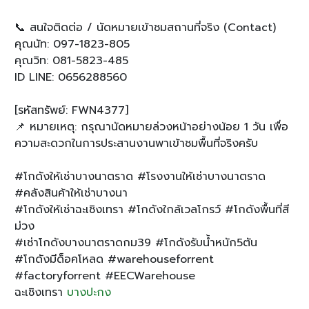
📞 สนใจติดต่อ / นัดหมายเข้าชมสถานที่จริง (Contact)
คุณนัท: 097-1823-805
คุณวิท: 081-5823-485
ID LINE: 0656288560
[รหัสทรัพย์: FWN4377]
📌 หมายเหตุ: กรุณานัดหมายล่วงหน้าอย่างน้อย 1 วัน เพื่อ
ความสะดวกในการประสานงานพาเข้าชมพื้นที่จริงครับ
#โกดังให้เช่าบางนาตราด #โรงงานให้เช่าบางนาตราด
#คลังสินค้าให้เช่าบางนา
#โกดังให้เช่าฉะเชิงเทรา #โกดังใกล้เวลโกรว์ #โกดังพื้นที่สี
ม่วง
#เช่าโกดังบางนาตราดกม39 #โกดังรับน้ำหนัก5ตัน
#โกดังมีด็อคโหลด #warehouseforrent
#factoryforrent #EECWarehouse
ฉะเชิงเทรา
บางปะกง