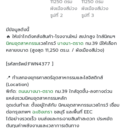
มีข้อมูลดังนี้
🔥 ให้เช่าโกดังคลังสินค้า-โรงงานใหม่ สเปกสูง ใกล้นิคมฯ
นิคมอุตสาหกรรม
เวลโกรว์
บางนา-ตราด
กม.39 มีให้เลือก
หลายขนาด (สูงสุด 11,250 ตร.ม. / ผังเมืองสีม่วง)
[รหัสทรัพย์:FWN4377 ]
📍 ทำเลทองยุทธศาสตร์อุตสาหกรรมและโลจิสติกส์
(Location)
พิกัด:
ถนนบางนา-ตราด
กม.39 ใกล้จุดขึ้น-ลงทางด่วน
แหล่งรวมนิคมอุตสาหกรรมหลัก
จุดเด่นทำเล: ตั้งอยู่ใกล้กับ นิคมอุตสาหกรรมเวลโกรว์ เชื่อม
ต่อกรุงเทพฯ
ฉะเชิงเทรา
ชลบุรี และพื้นที่ EEC
ได้อย่างรวดเร็ว ขนส่งและกระจายสินค้าสะดวก ประหยัด
ต้นทุนค่าพลังงานและเวลาการเดินทาง