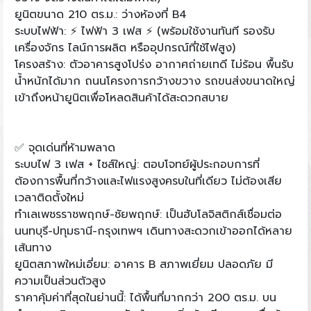
ยูนิตขนาด 210 ตร.ม.: ว่างห้องที่ B4
ระบบไฟฟ้า: ⚡ ไฟฟ้า 3 เฟส ⚡ (พร้อมใช้งานทันที รองรับ
เครื่องจักร ไลน์การผลิต หรืออุปกรณ์ที่ใช้ไฟสูง)
โครงสร้าง: ตัวอาคารสูงโปร่ง อากาศถ่ายเทดี ไม่ร้อน พื้นรับ
น้ำหนักได้มาก ถนนโครงการกว้างขวาง รถขนส่งขนาดใหญ่
เข้าถึงหน้ายูนิตเพื่อโหลดสินค้าได้สะดวกสบาย
✅ จุดเด่นที่ห้ามพลาด
ระบบไฟ 3 เฟส + ไซส์ใหญ่: ตอบโจทย์ผู้ประกอบการที่
ต้องการพื้นที่กว้างและไฟแรงสูงครบในที่เดียว ไม่ต้องเสีย
เวลาติดตั้งใหม่
ทำเลเพชรราชพฤกษ์-ชัยพฤกษ์: เป็นฮับโลจิสติกส์เชื่อมต่อ
นนทบุรี-ปทุมธานี-กรุงเทพฯ เดินทางสะดวกเข้าออกได้หลาย
เส้นทาง
ยูนิตสภาพใหม่เอี่ยม: อาคาร B สภาพเยี่ยม ปลอดภัย มี
ความเป็นส่วนตัวสูง
ราคาคุ้มค่าที่สุดในย่านนี้: ได้พื้นที่มากกว่า 200 ตร.ม. บน