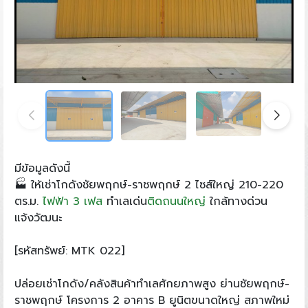
มีข้อมูลดังนี้
🏭 ให้เช่าโกดังชัยพฤกษ์-ราชพฤกษ์ 2 ไซส์ใหญ่ 210-220
ตร.ม.
ไฟฟ้า 3 เฟส
ทำเลเด่น
ติดถนนใหญ่
ใกล้ทางด่วน
แจ้งวัฒนะ
[รหัสทรัพย์: MTK 022]
ปล่อยเช่าโกดัง/คลังสินค้าทำเลศักยภาพสูง ย่านชัยพฤกษ์-
ราชพฤกษ์ โครงการ 2 อาคาร B ยูนิตขนาดใหญ่ สภาพใหม่