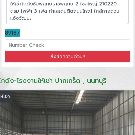
89187
โกดัง-โรงงานให้เช่า ปากเกร็ด , นนทบุรี
ให้เช่า