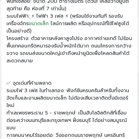
พื้นที่ใช้สอย: ขนาด 200 ตารางเมตร (ด่วน! เหลือว่างยูนิต
สุดท้าย คือ ห้องที่ 7 เท่านั้น)
ระบบไฟฟ้า: ⚡ ไฟฟ้า 3 เฟส ⚡ (พร้อมใช้งานทันที รองรับ
เครื่องจักร
ขนาดเล็ก
ไลน์การผลิต หรืออุปกรณ์ที่ใช้ไฟสูงได้
เป็นอย่างดี)
โครงสร้าง: ตัวอาคารหลังคาสูงโปร่ง อากาศถ่ายเทดี ไม่ร้อน
พื้นเทคอนกรีตหนารองรับน้ำหนักได้มาก ถนนโครงการกว้าง
ขวาง รถขนส่งขนาดใหญ่เข้าถึงหน้ายูนิตเพื่อโหลดสินค้าได้
สะดวกสบาย
✅ จุดเด่นที่ห้ามพลาด
ระบบไฟ 3 เฟส ในทำเลทอง: ฟังก์ชันครบครันสำหรับทั้งงาน
จัดเก็บและงานผลิตขนาดเล็ก ไม่ต้องเสียเวลาติดตั้งมิเตอร์
ใหม่
ทำเลเพชรพระราม 5 - ราชพฤกษ์: เป็นฮับโลจิสติกส์ที่เชื่อม
ต่อระหว่างนนทบุรีและกรุงเทพฯ ฝั่งธนบุรี ได้อย่างสมบูรณ์
แบบ
การคมนาคมไร้รอยต่อ: วิ่งออกถนนราชพฤกษ์ นครอินทร์