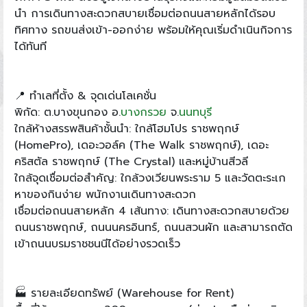
นำ การเดินทางสะดวกสบายเชื่อมต่อถนนสายหลักได้รอบ
ทิศทาง รถขนส่งเข้า-ออกง่าย พร้อมให้คุณเริ่มดำเนินกิจการ
ได้ทันที
📍 ทำเลที่ตั้ง & จุดเด่นโลเคชั่น
พิกัด: ต.บางขุนกอง อ.
บางกรวย
จ.
นนทบุรี
ใกล้ห้างสรรพสินค้าชั้นนำ: ใกล้โฮมโปร ราชพฤกษ์
(HomePro), เดอะวอล์ค (The Walk ราชพฤกษ์), เดอะ
คริสตัล ราชพฤกษ์ (The Crystal) และหมู่บ้านสีวลี
ใกล้จุดเชื่อมต่อสำคัญ: ใกล้วงเวียนพระราม 5 และวัดตะระเก
หาของกินง่าย พนักงานเดินทางสะดวก
เชื่อมต่อถนนสายหลัก 4 เส้นทาง: เดินทางสะดวกสบายด้วย
ถนนราชพฤกษ์, ถนนนครอินทร์, ถนนสวนผัก และสามารถตัด
เข้าถนนบรมราชชนนีได้อย่างรวดเร็ว
🏭 รายละเอียดทรัพย์ (Warehouse for Rent)