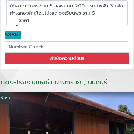
58662
โกดัง-โรงงานให้เช่า บางกรวย , นนทบุรี
ให้เช่า