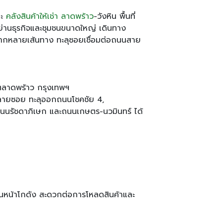
ละ
คลังสินค้าให้เช่า ลาดพร้าว
-วังหิน พื้นที่
่านธุรกิจและชุมชนขนาดใหญ่ เดินทาง
ากหลายเส้นทาง ทะลุซอยเชื่อมต่อถนนสาย
ตลาดพร้าว กรุงเทพฯ
้หลายซอย ทะลุออกถนนโชคชัย 4,
ถนนรัชดาภิเษก และถนนเกษตร-นวมินทร์ ได้
้านหน้าโกดัง สะดวกต่อการโหลดสินค้าและ