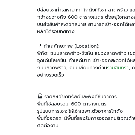
ปล่อยเช่าทำเลหายาก! โกดังให้เช่า ลาดพร้าว แ
กว้างขวางถึง 600 ตารางเมตร ตั้งอยู่ใจกลางย
ขนส่งสินค้าสะดวกสบาย สามารถเข้า-ออกได้หล
หลักได้รอบทิศทาง
📍 ทำเลศักยภาพ (Location):
พิกัด: ถนนลาดพร้าว-วังหิน แขวงลาดพร้าว เข
จุดเด่นโลเคชัน: ทำเลดีมาก เข้า-ออกสะดวกได
ถนนลาดพร้าว, ถนนเลียบทางด่วน
รามอินทรา
, 
อย่างรวดเร็ว
🏭 รายละเอียดทรัพย์และฟังก์ชันอาคาร:
พื้นที่ใช้สอยรวม: 600 ตารางเมตร
รูปแบบการเช่า: ให้เช่าเฉพาะตัวอาคารโกดัง
พื้นที่จอดรถ: มีพื้นที่รองรับการจอดรถบริเวณด
ติดต่องาน