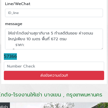
Line/WeChat
message
57366
โกดัง-โรงงานให้เช่า บางเขน , กรุงเทพมหานคร
ให้เช่า