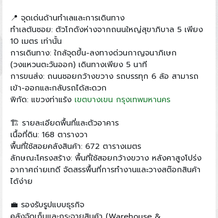
📍 จุดเด่นด้านทำเลและการเดินทาง
ทำเลต้นซอย: ตัวโกดังห่างจากถนนใหญ่สุขาภิบาล 5 เพียง
10 เมตร เท่านั้น
การเดินทาง: ใกล้จุดขึ้น-ลงทางด่วนกาญจนาภิเษก
(วงแหวนตะวันออก) เดินทางเพียง 5 นาที
การขนส่ง: ถนนซอยกว้างขวาง รถบรรทุก 6 ล้อ สามารถ
เข้า-ออกและกลับรถได้สะดวก
พิกัด: แขวงท่าแร้ง
เขตบางเขน
กรุงเทพมหานคร
🏗️ รายละเอียดพื้นที่และตัวอาคาร
เนื้อที่ดิน: 168 ตารางวา
พื้นที่ใช้สอยคลังสินค้า: 672 ตารางเมตร
ลักษณะโครงสร้าง: พื้นที่ใช้สอยกว้างขวาง หลังคาสูงโปร่ง
อากาศถ่ายเทดี จัดสรรพื้นที่การทำงานและวางสต๊อกสินค้า
ได้ง่าย
💼 รองรับรูปแบบธุรกิจ
คลังจัดเก็บและกระจายสินค้า (Warehouse &