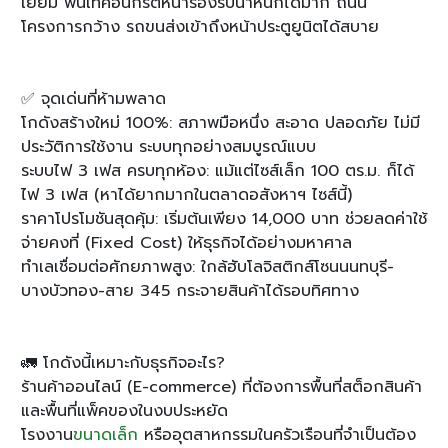
เยี่ยม พื้นเทคอนกรีตหนารองรับน้ำหนักได้มาก ถนน
โครงการกว้าง รถขนส่งเข้าถึงหน้าประตูยูนิตได้สบาย
✅ จุดเด่นที่ห้ามพลาด
โกดังสร้างใหม่ 100%: สภาพมือหนึ่ง สะอาด ปลอดภัย ไม่มี
ประวัติการใช้งาน ระบบทุกอย่างสมบูรณ์แบบ
ระบบไฟ 3 เฟส ครบทุกห้อง: แม้แต่ไซส์เล็ก 100 ตร.ม. ก็ได้
ไฟ 3 เฟส (หาได้ยากมากในตลาดอสังหาฯ ไซส์นี้)
ราคาโปรโมชันสุดคุ้ม: เริ่มต้นเพียง 14,000 บาท ช่วยลดค่าใช้
จ่ายคงที่ (Fixed Cost) ให้ธุรกิจได้อย่างมหาศาล
ทำเลเชื่อมต่อศักยภาพสูง: ใกล้ฮับโลจิสติกส์โซนนนทบุรี-
บางบัวทอง-สาย 345 กระจายสินค้าได้รอบทิศทาง
🚛 โกดังนี้เหมาะกับธุรกิจอะไร?
ร้านค้าออนไลน์ (E-commerce) ที่ต้องการพื้นที่สต็อกสินค้า
และพื้นที่แพ็คของในงบประหยัด
โรงงาน
ขนาดเล็ก
หรืออุตสาหกรรมในครัวเรือนที่จำเป็นต้อง