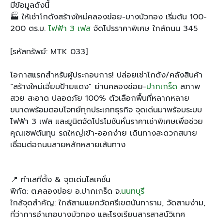
มีข้อมูลดังนี้
🏭 ให้เช่าโกดังสร้างใหม่คลองข่อย-บางบัวทอง เริ่มต้น 100-
200 ตร.ม.
ไฟฟ้า 3 เฟส
จัดโปรราคาพิเศษ ใกล้ถนน 345
[รหัสทรัพย์: MTK 033]
โอกาสแรกสำหรับผู้ประกอบการ! ปล่อยเช่าโกดัง/คลังสินค้า
"สร้างใหม่เอี่ยมป้ายแดง" ย่านคลองข่อย-
ปากเกร็ด
สภาพ
สวย สะอาด ปลอดภัย 100% ตัวเลือกพื้นที่หลากหลาย
ขนาดพร้อมตอบโจทย์ทุกประเภทธุรกิจ จุดเด่นมาพร้อมระบบ
ไฟฟ้า 3 เฟส และยูนิตจัดโปรโมชันหั่นราคาเช่าพิเศษเพื่อช่วย
คุณเซฟต้นทุน รถใหญ่เข้า-ออกง่าย เดินทางสะดวกสบาย
เชื่อมต่อถนนสายหลักหลายเส้นทาง
📍 ทำเลที่ตั้ง & จุดเด่นโลเคชั่น
พิกัด: ต.คลองข่อย อ.ปากเกร็ด จ.
นนทบุรี
ใกล้จุดสำคัญ: ใกล้สามแยกวัดศรีเขตนันทาราม, วัดสามง่าม,
ที่ว่าการอำเภอบางบัวทอง และโรงเรียนสารสาสน์วิเทศ