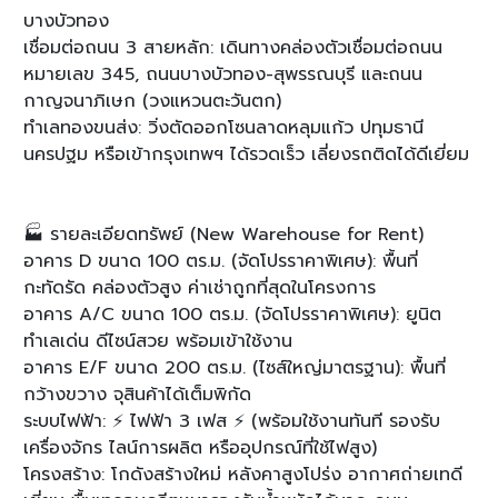
บางบัวทอง
เชื่อมต่อถนน 3 สายหลัก: เดินทางคล่องตัวเชื่อมต่อถนน
หมายเลข 345, ถนนบางบัวทอง-สุพรรณบุรี และถนน
กาญจนาภิเษก (วงแหวนตะวันตก)
ทำเลทองขนส่ง: วิ่งตัดออกโซนลาดหลุมแก้ว ปทุมธานี
นครปฐม หรือเข้ากรุงเทพฯ ได้รวดเร็ว เลี่ยงรถติดได้ดีเยี่ยม
🏭 รายละเอียดทรัพย์ (New Warehouse for Rent)
อาคาร D ขนาด 100 ตร.ม. (จัดโปรราคาพิเศษ): พื้นที่
กะทัดรัด คล่องตัวสูง ค่าเช่าถูกที่สุดในโครงการ
อาคาร A/C ขนาด 100 ตร.ม. (จัดโปรราคาพิเศษ): ยูนิต
ทำเลเด่น ดีไซน์สวย พร้อมเข้าใช้งาน
อาคาร E/F ขนาด 200 ตร.ม. (ไซส์ใหญ่มาตรฐาน): พื้นที่
กว้างขวาง จุสินค้าได้เต็มพิกัด
ระบบไฟฟ้า: ⚡ ไฟฟ้า 3 เฟส ⚡ (พร้อมใช้งานทันที รองรับ
เครื่องจักร ไลน์การผลิต หรืออุปกรณ์ที่ใช้ไฟสูง)
โครงสร้าง: โกดังสร้างใหม่ หลังคาสูงโปร่ง อากาศถ่ายเทดี