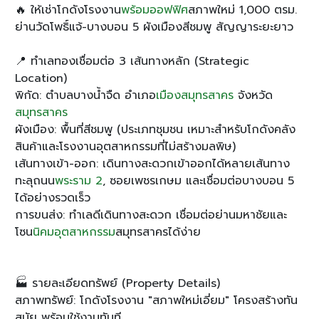
🔥 ให้เช่าโกดังโรงงาน
พร้อมออฟฟิศ
สภาพใหม่ 1,000 ตรม.
ย่านวัดโพธิ์แจ้-บางบอน 5 ผังเมืองสีชมพู สัญญาระยะยาว
📍 ทำเลทองเชื่อมต่อ 3 เส้นทางหลัก (Strategic
Location)
พิกัด: ตำบลบางน้ำจืด อำเภอ
เมืองสมุทรสาคร
จังหวัด
สมุทรสาคร
ผังเมือง: พื้นที่สีชมพู (ประเภทชุมชน เหมาะสำหรับโกดังคลัง
สินค้าและโรงงานอุตสาหกรรมที่ไม่สร้างมลพิษ)
เส้นทางเข้า-ออก: เดินทางสะดวกเข้าออกได้หลายเส้นทาง
ทะลุถนน
พระราม 2
, ซอยเพชรเกษม และเชื่อมต่อบางบอน 5
ได้อย่างรวดเร็ว
การขนส่ง: ทำเลดีเดินทางสะดวก เชื่อมต่อย่านมหาชัยและ
โซน
นิคมอุตสาหกรรม
สมุทรสาครได้ง่าย
🏭 รายละเอียดทรัพย์ (Property Details)
สภาพทรัพย์: โกดังโรงงาน "สภาพใหม่เอี่ยม" โครงสร้างทัน
สมัย พร้อมใช้งานทันที