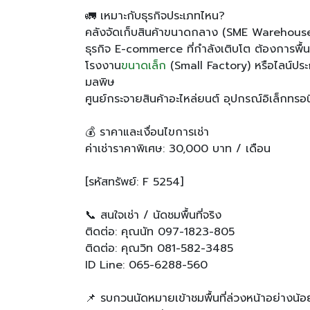
🚛 เหมาะกับธุรกิจประเภทไหน?
คลังจัดเก็บสินค้าขนาดกลาง (SME Warehouse) 
ธุรกิจ E-commerce ที่กำลังเติบโต ต้องการพื้นท
โรงงาน
ขนาดเล็ก
(Small Factory) หรือไลน์ประกอ
มลพิษ
ศูนย์กระจายสินค้าอะไหล่ยนต์ อุปกรณ์อิเล็กทรอน
💰 ราคาและเงื่อนไขการเช่า
ค่าเช่าราคาพิเศษ: 30,000 บาท / เดือน
[รหัสทรัพย์: F 5254]
📞 สนใจเช่า / นัดชมพื้นที่จริง
ติดต่อ: คุณนัท 097-1823-805
ติดต่อ: คุณวิท 081-582-3485
ID Line: 065-6288-560
📌 รบกวนนัดหมายเข้าชมพื้นที่ล่วงหน้าอย่างน้อย