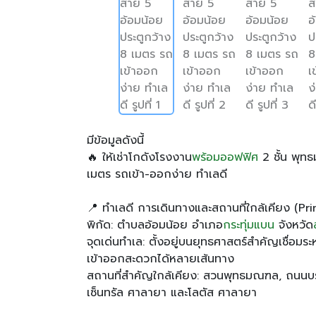
มีข้อมูลดังนี้
🔥 ให้เช่าโกดังโรงงาน
พร้อมออฟฟิศ
2 ชั้น พุท
เมตร รถเข้า-ออกง่าย ทำเลดี
📍 ทำเลดี การเดินทางและสถานที่ใกล้เคียง (Pr
พิกัด: ตำบลอ้อมน้อย อำเภอ
กระทุ่มแบน
จังหวัด
จุดเด่นทำเล: ตั้งอยู่บนยุทธศาสตร์สำคัญเชื่อ
เข้าออกสะดวกได้หลายเส้นทาง
สถานที่สำคัญใกล้เคียง: สวนพุทธมณฑล, ถนนบ
เซ็นทรัล ศาลายา และโลตัส ศาลายา