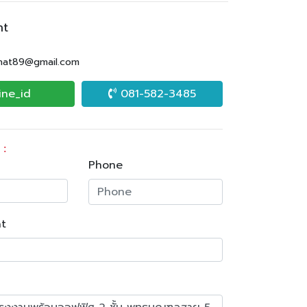
nt
.nat89@gmail.com
ine_id
081-582-3485
 :
Phone
t