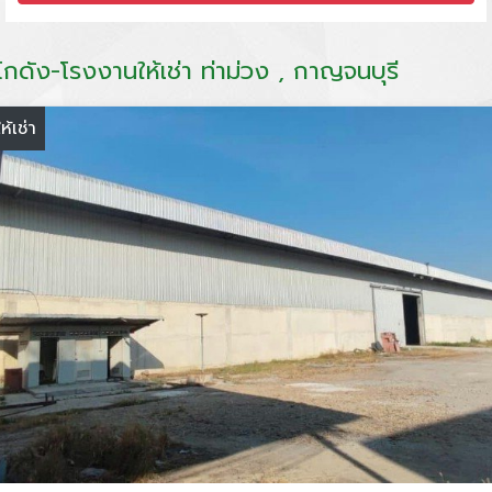
โกดัง-โรงงานให้เช่า ท่าม่วง , กาญจนบุรี
ให้เช่า