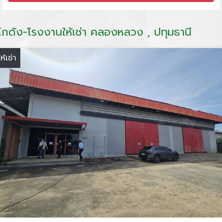
โกดัง-โรงงานให้เช่า คลองหลวง , ปทุมธานี
ให้เช่า