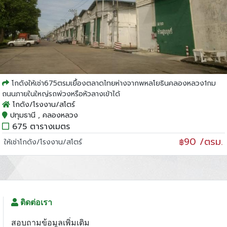
โกดังให้เช่า675ตรมเยื้องตลาดไทยห่างจากพหลโยธินคลองหลวง1กม
ถนนภายในใหญ่รถพ่วงหรือหัวลางเข้าได้
โกดัง/โรงงาน/สโตร์
ปทุมธานี , คลองหลวง
675 ตารางเมตร
90 /ตรม.
ให้เช่าโกดัง/โรงงาน/สโตร์
฿
ติดต่อเรา
สอบถามข้อมูลเพิ่มเติม