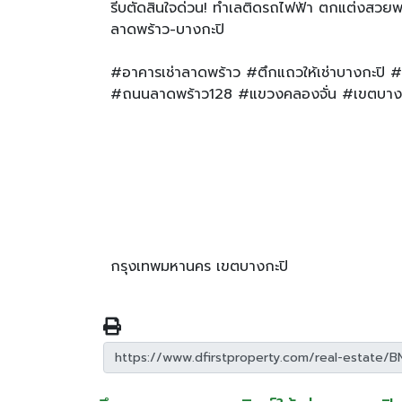
รีบตัดสินใจด่วน! ทำเลติดรถไฟฟ้า ตกแต่งสวยพร้
ลาดพร้าว-บางกะปิ
#อาคารเช่าลาดพร้าว #ตึกแถวให้เช่าบางกะปิ #
#ถนนลาดพร้าว128 #แขวงคลองจั่น #เขตบางกะ
กรุงเทพมหานคร เขตบางกะปิ