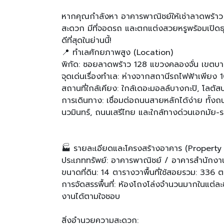
หากคุณกำลังหา อาคารพาณิชย์ให้เช่าลาดพร้าว ห
สะดวก มีที่จอดรถ และตกแต่งสวยหรูพร้อมเปิดธุรก
ดีที่สุดในย่านนี้!
📍 ทำเลศักยภาพสูง (Location)
พิกัด: ซอยลาดพร้าว 128 แขวงคลองจั่น เขตบ
จุดเด่นเรื่องทำเล: ห่างจากสถานีรถไฟฟ้าเพียง 
สถานที่ใกล้เคียง: ใกล้เดอะมอลล์บางกะปิ, โลตั
การเดินทาง: เชื่อมต่อถนนสายหลักได้ง่าย ทั
นวมินทร์, ถนนเสรีไทย และใกล้ทางด่วนเอกมัย-
🏭 รายละเอียดและโครงสร้างอาคาร (Property 
ประเภททรัพย์: อาคารพาณิชย์ / อาคารสำนักงาน 6
ขนาดที่ดิน: 14 ตารางวาพื้นที่ใช้สอยรวม: 336
การจัดสรรพื้นที่: ห้องโถงโล่งจำนวนมากในแต่ละช
งานได้ตามใจชอบ
สิ่งอำนวยความสะดวก: