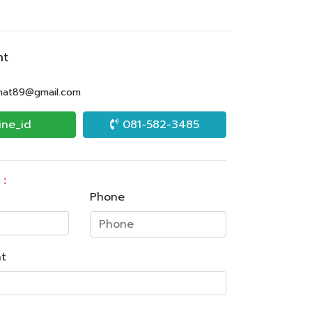
nt
.nat89@gmail.com
ine_id
081-582-3485
 :
Phone
t