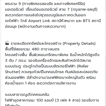
พระราม 9 (ทางพิเศษฉลองรัช และทางพิเศษศรีรัช)
มอเตอร์เวย์: เชื่อมต่อมอเตอร์เวย์ สาย 7 (กรุงเทพ-ชลบุรี)
สะดวกต่อการขนส่งไปสุวรรณภูมิและภาคตะวันออก
รถไฟฟ้า: ใกล้ Airport Link สถานีหัวหมาก และ BTS สถานี
อ่อนนุช (พนักงานเดินทางสะดวกมาก)
🏭 รายละเอียดทรัพย์และโครงสร้าง (Property Details)
พื้นที่ใช้สอยรวม: 480 ตารางเมตร
โครงสร้างพื้น: พื้นผิวคอนกรีตหนาพิเศษ รับน้ำหนักได้สูงถึง
3 ตัน / ตร.ม. รองรับเครื่องจักรและสินค้าหนักได้สบาย
ระบบประตู: ประตูโกดังเป็นระบบชัตเตอร์ไฟฟ้า (Roller
Shutter) ควบคุมด้วยรีโมทคอนโทรล ทันสมัยและปลอดภัย
ส่วนออฟฟิศ: มีสำนักงาน/ออฟฟิศขนาดใหญ่ในตัว พร้อม
ห้องน้ำแยก 1 ห้อง สะดวกต่อการบริหารงาน
ระบบสาธารณูปโภคครบครัน:
ไฟฟ้าอุตสาหกรรม: 100 แอมป์ (3 เฟส 4 สาย) รองรับการ