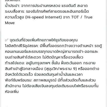
ใช้ไฟหนัก
น้ำประปา: จากการประปานครหลวง แรงดันดี สะอาด
ระบบสื่อสาร: รองรับโทรศัพท์สายตรงและอินเทอร์เน็ต
ความเร็วสูง (Hi-speed Internet) จาก TOT / True
Move
✅ จุดเด่นที่ช่วยเพิ่มศักยภาพให้ธุรกิจของคุณ
โลจิสติกส์ไร้อุปสรรค: มีพื้นที่จอดรถกว้างขวางด้านหน้า รถตู้
คอนเทนเนอร์และรถบรรทุกขนาดใหญ่สามารถเข้า-ออกและ
ขนถ่ายสินค้าได้สะดวก ไม่ติดปัญหาเรื่องวงเลี้ยว
ทำเลไข่แดง: อยู่ในกรุงเทพฯ ชั้นใน ฝั่งตะวันออก กระจาย
สินค้าเข้าสู่ใจกลางเมือง (สุขุมวิท/พระราม 9) หรือออกต่าง
จังหวัดได้รวดเร็ว ช่วยลดต้นทุนค่าน้ำมันและเวลา
ฟังก์ชันพร้อมรบ: สภาพสมบูรณ์ มีทั้งส่วนจัดเก็บและส่วน
สำนักงาน ไม่ต้องเสียเงินลงทุนต่อเติมระบบไฟหรือระบบกั้น
ห้องเพิ่ม