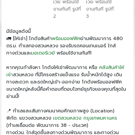
มีข้อมูลดังนี้
🚛 [ให้เช่า] โกดังสินค้า
พร้อมออฟฟิศ
ย่านพัฒนาการ 480
ตร.ม. ทำเลทองสวนหลวง รองรับรถคอนเทนเนอร์ ใกล้
ทางด่วนและ
มอเตอร์เวย์
พร้อมใช้งานทันที!
หากคุณกำลังหา โกดังให้เช่าพัฒนาการ หรือ
คลังสินค้าให้
เช่า
สวนหลวง ที่มีโครงสร้างแข็งแรง รับน้ำหนักได้สูง เดิน
ทางสะดวก และรถใหญ่เข้า-ออกง่าย โกดังพร้อมออฟฟิศ
ขนาดใหญ่หลังนี้คือคำตอบที่ตอบโจทย์ธุรกิจของคุณที่สุดใน
ย่านนี้!
📍 ทำเลและเส้นทางคมนาคมศักยภาพสูง (Location)
พิกัด: แขวงสวนหลวง
เขตสวนหลวง
กรุงเทพมหานคร
(ทำเลเชื่อมต่อ พัฒนาการ 38 - ประเวศ)
ทางด่วน: ใกล้จุดขึ้นลงทางด่วนพัฒนาการ และทางด่วน