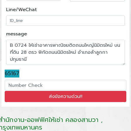
Line/WeChat
message
65167
สำนักงาน-ออฟฟิศให้เช่า คลองสามวา ,
กรุงเทพมหานคร