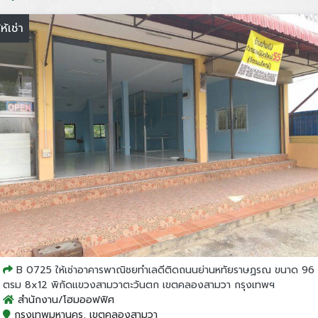
ให้เช่า
B 0725 ให้เช่าอาคารพาณิชยทำเลดีติดถนนย่านหทัยราษฏรณ ขนาด 96
ตรม 8x12 พิกัดแขวงสามวาตะวันตก เขตคลองสามวา กรุงเทพฯ
สำนักงาน/โฮมออฟฟิศ
กรุงเทพมหานคร, เขตคลองสามวา