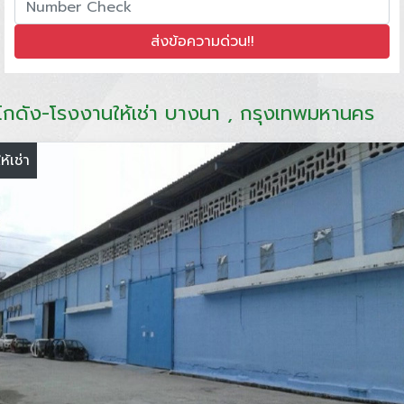
โกดัง-โรงงานให้เช่า บางนา , กรุงเทพมหานคร
ให้เช่า