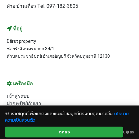
ฝ่าย บ้านเดี่ยว Tel: 097-182-3805
ที่อยู่
Dfirst property
ซอยรังสิตนครนายก 34/1
ตำบลประชาธิปัตย์ อำเภออัญบุรี จังหวัดปทุมธานี 12130
เครื่องมือ
เข้าสู่ระบบ
ฝากทรัพย์กับเรา
แผนที่เว็บไซต์
🍪 เราใช้คุกกี้เพื่อแสดงและแนะนำข้อมูลที่ตรงกับคุณมากขึ้น
นโยบาย
ความเป็นส่วนตัว
© 2020 dfirstproperty.com All right reserved.
ตกลง
ปฏิเสธ
หน้าแรก
โทรด่วน
ส่งไลน์