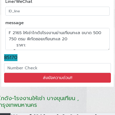
Line/WeChat
message
85170
โกดัง-โรงงานให้เช่า บางขุนเทียน ,
กรุงเทพมหานคร