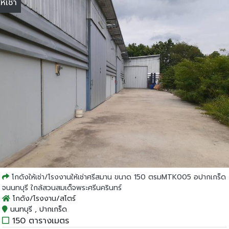
ให้เช่า
โกดังให้เช่า/โรงงานให้เช่าศรีสมาน ขนาด 150 ตรมMTK005 อปากเกร็ด
จนนทบุรี ใกล้สวนสมเด็จพระศรีนครินทร์
โกดัง/โรงงาน/สโตร์
นนทบุรี , ปากเกร็ด
150 ตารางเมตร