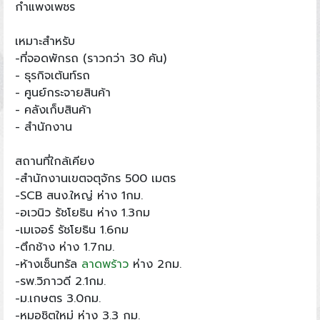
กำแพงเพชร
เหมาะสำหรับ
-ที่จอดพักรถ (ราวกว่า 30 คัน)
- ธุรกิจเต้นท์รถ
- ศูนย์กระจายสินค้า
- คลังเก็บสินค้า
- สำนักงาน
สถานที่ใกล้เคียง
-สำนักงานเขตจตุจักร 500 เมตร
-SCB สนง.ใหญ่ ห่าง 1กม.
-อเวนิว รัชโยธิน ห่าง 1.3กม
-เมเจอร์ รัชโยธิน 1.6กม
-ตึกช้าง ห่าง 1.7กม.
-ห้างเซ็นทรัล
ลาดพร้าว
ห่าง 2กม.
-รพ.วิภาวดี 2.1กม.
-ม.เกษตร 3.0กม.
-หมอชิตใหม่ ห่าง 3.3 กม.