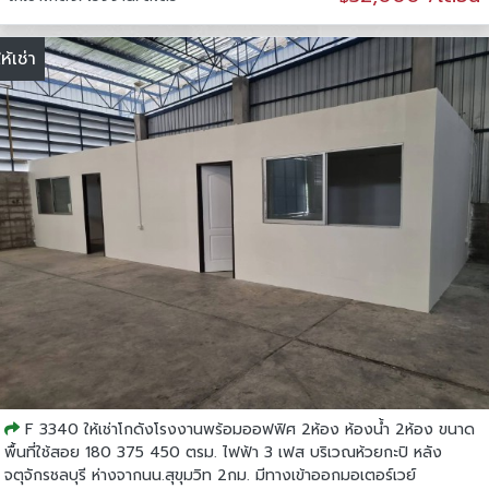
ให้เช่า
F 3340 ให้เช่าโกดังโรงงานพร้อมออฟฟิศ 2ห้อง ห้องน้ำ 2ห้อง ขนาด
พื้นที่ใช้สอย 180 375 450 ตรม. ไฟฟ้า 3 เฟส บริเวณห้วยกะปิ ️หลัง
จตุจักรชลบุรี ️ห่างจากนน.สุขุมวิท 2กม. มีทางเข้าออกมอเตอร์เวย์