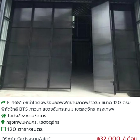
F 4681 ให้เช่าโกดังพร้อมออฟฟิศย่านลาดพร้าว35 ขนาด 120 ตรม
พิกัดใกล้ BTS ภาวนา แขวงจันทรเกษม เขตจตุจักร กรุงเทพฯ
โกดัง/โรงงาน/สโตร์
กรุงเทพมหานคร, เขตจตุจักร
120 ตารางเมตร
32,000 /เดือน
ให้เช่าโกดัง/โรงงาน/สโตร์
฿