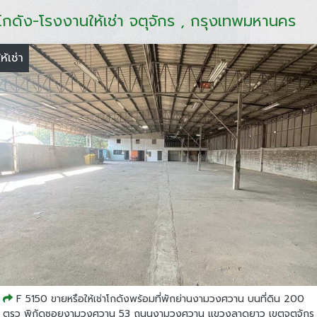
โกดัง-โรงงานให้เช่า จตุจักร , กรุงเทพมหานคร
ให้เช่า
F 5150 ขายหรือให้เช่าโกดังพร้อมที่พักย่านงามวงศวาน บนที่ดิน 200
ตรว พิกัดซอยงามวงศวาน 53 ถนนงามวงศวาน แขวงลาดยาว เขตจตุจักร