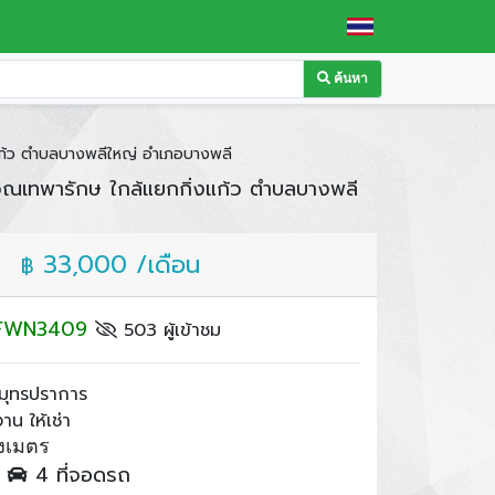
ค้นหา
ก้ว ตำบลบางพลีใหญ่ อำเภอบางพลี
ณเทพารักษ ใกล้แยกกิ่งแก้ว ตำบลบางพลี
33,000 /เดือน
฿
: FWN3409
503 ผู้เข้าชม
มุทรปราการ
น ให้เช่า
งเมตร
ำ
4 ที่จอดรถ