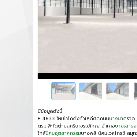
มีข้อมูลดังนี้
F 4833 ให้เช่าโกดังทำเลดีติดถนน
บางนา
ตราด 
ตรม.พิกัดตำบลศรีษะจรเข้ใหญ่ อำเภอ
บางเสาธง
ใกล้
นิคมอุตสาหกรรม
บางพลี นิคมเวลโกรว์ สมุ