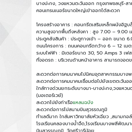
บางปะกง, วงแหวนตะวันออก กรุงเทพชลบุรี-สาย
คอนเทรนเนอร์ขนาดใหญ่เข้าออกได้สะดวก
โครงสร้างอาคาร : คอนกรีตเสริมเหล็กผนังอิฐบล
ความสูงจากพื้นถึงหลังคา : สูง 7.00 – 9.00 
ประตูคลังสินค้า : ประตูทางเข้า – ออก ขนาด 
ถนนโครงการ : ถนนคอนกรีตกว้าง 6 – 12 เมตร 
ระบบไฟฟ้า : มิเตอร์ขนาด 30, 50 Amps 3 เฟ
ที่จอดรถ : บริเวณด้านหน้าอาคาร สามารถจอดข
สะดวกต่อการคมนาคมไปนิคมอุตสาหกรรมบางพลี
สะดวกต่อการคมนาคมเชื่อมต่อไปยังเขตตะวันอ
ใกล้ทางด่วนยกระดับบางนา-บางปะกง,วงแหวนตะ
(มอเตอร์เวย์)
สะดวกไปยังท่าเรือ
แหลมฉบัง
สะดวกต่อการไปสนามบินสุวรรณภูมิ
ทำเลดีมาก ใกล้มหาวิทยาลัยหัวเฉียว ,สนามกอล์ฟ
โรงเรียนคลองบางน้ำจืด,โรงเรียนบางพลีพัฒนาศ
บินสุวรรณภูมิ ,วัดศรีวารีน้อย