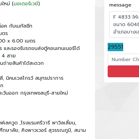
ใหม่ (
มอเตอร์เวย์
)
message
็อค กับเมทัลชีท
เมตร
6.00 x 6.00 เมตร
29551
และรองรับรถขนส่งตู้คอนเทนเนอร์ได้
ส 4 สาย
นถ่ายสินค้าได้สะดวก
, นิคมเวลโกรว์ สมุทรปราการ
อก
วันออก กรุงเทพชลบุรี-สายใหม่
เลควูด ,โรงแรมศรีวารี พาวิลเลี่ยน,
ึกษาลัย, คิงพาวเวอร์ สุวรรณภูมิ, สนาม