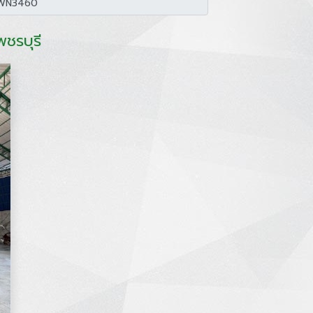
พชรบุรี