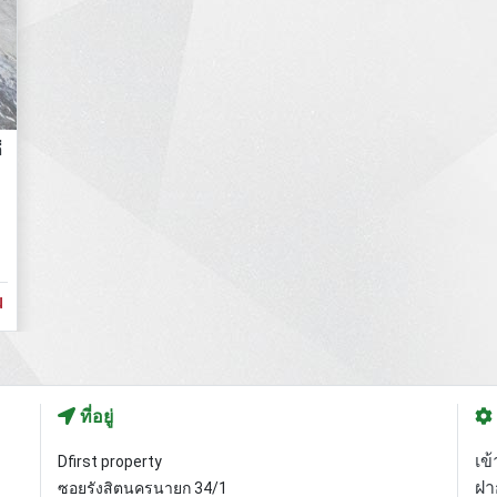
่
น
ที่อยู่
เข้
Dfirst property
ฝา
ซอยรังสิตนครนายก 34/1