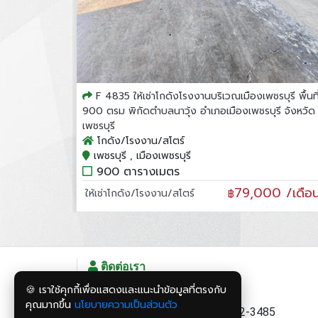
F 4835 ให้เช่าโกดังโรงงานบริเวณเมืองเพชรบุรี พื้นที
900 ตรม พิกัดตำบลนาวุ้ง อำเภอเมืองเพชรบุรี จังหวัด
เพชรบุรี
โกดัง/โรงงาน/สโตร์
เพชรบุรี , เมืองเพชรบุรี
900 ตารางเมตร
79,000 /เดือ
ให้เช่าโกดัง/โรงงาน/สโตร์
฿
ติดต่อเรา
🍪 เราใช้คุกกี้เพื่อแสดงและแนะนำข้อมูลที่ตรงกับ
สอบถามข้อมูลเพิ่มเติม
คุณมากขึ้น
นโยบายความเป็นส่วนตัว
ฝ่าย โกดัง-โรงงาน Tel: 081-582-3485