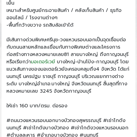
เย็น
เหมาะสำหรับศูนย์กระจายสินค้า / คลังเก็บสินค้า / ธุรกิจ
ออนไลน์ / โรงงานต่างๆ
-พื้นที่กว้างขวาง รถสิบล้อเข้าได้
มีเส้นทางด่วนพิเศษศรีนุช-วงแหวนรอบนอกเป็นจุดเชื่อมต่อ
กับถนนสายหลักและเขื่อมกับทางพิเศษต่างและโครงการ
ก่อสร้างทางหลวงหมายเลข81 สายบางใหญ่ ถึงกาญจนบุรี
หรือเรียกว่า
มอเตอร์เวย์
บางใหญ่-บ้านโป่ง-กาญจนบุรี โดย
แนวเส้นทางของมอเตอร์เวย์จะครอบคลุมถึง4 จังหวัด ได้แก่
นนทบุรี นครปฐม ราชบุรี กาญจนบุรี บริเวณแยกทางต่าง
ระดับ บางใหญ่อำเภอ.บางใหญ่ จังหวัดนนทบุรี สิ้นสุดที่ทาง
หลวงหมายเลข 3245 จังหวัดกาญจนบุรี
ให้เช่า 160 บาท/ตรม. ต่อรอง
#ถนนวงแหวนรอบนอกบางบัวทองสุพรรณบุรี #เช่าโกดัง
นนทบุรี #เช่าโกดังบางบัวทอง #เช่าโกดังวงแหวนรอบนอก
#ตำบลละหาร #อำเภอบางบัวทอง #นนทบุรี