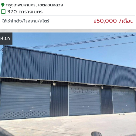
กรุงเทพมหานคร, เขตสวนหลวง
370 ตารางเมตร
50,000 /เดือน
ให้เช่าโกดัง/โรงงาน/สโตร์
฿
ให้เช่า