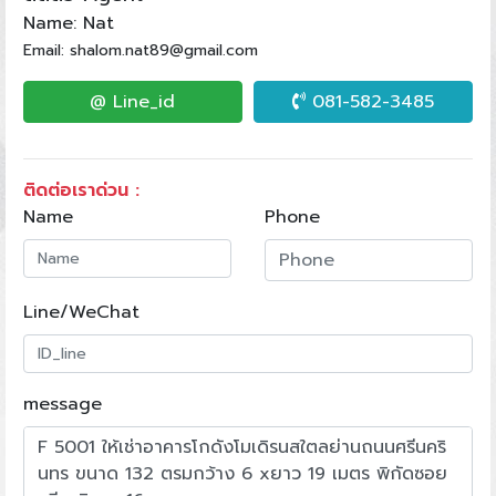
Name: Nat
Email: shalom.nat89@gmail.com
@ Line_id
081-582-3485
ติดต่อเราด่วน :
Name
Phone
Line/WeChat
message