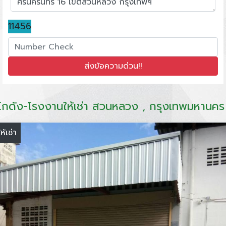
11456
โกดัง-โรงงานให้เช่า สวนหลวง , กรุงเทพมหานคร
ให้เช่า