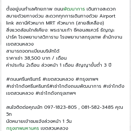
ตั้งอยู่บนทำเลศักยภาพ ถนน
พัฒนาการ
เดินทางสะดวก
สบายด้วยทางด่วน สะดวกทุกการเดินทางด้วย Airport
link สถานีหัวหมาก MRT หัวหมาก (สายสีเหลือง)
สิ่งแวดล้อมใกล้เคียง: พระรามเก้า ซีคอนสแควร์ ธัญญะ
ปาร์ค โรงพยาบาลวิภาราม โรงพยาบาลกรุงเทพ สำนักงาน
เขตสวนหลวง
สามารถจดทะเบียนบริษัทได้
ราคาเช่า 38,500 บาท / เดือน
ค่าประกัน 2เดือน ล่วงหน้า 1 เดือน สัญญาขั้นต่ำ 3 ปี
#ถนนศรีนครินทร์ #เขตสวนหลวง #กรุงเทพฯ
#เช่าโกดังศรีนครินทร์#เช่าโกดังถนนพัฒนาการ #เช่าโกดัง
เขตสวนหลวง #เช่าโกดังกรุงเทพฯ
สนใจติดต่อคุณนัท 097-1823-805 , 081-582-3485 คุณ
วิท
นัดหมายเข้าชมแจ้งล่วงหน้า 1 วัน
กรุงเทพมหานคร
เขตสวนหลวง