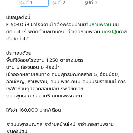
มีข้อมูลดังนี้
F 5040 ให้เช่าโรงงานโกดังพร้อมบ้านยา่น
สามพราน
บน
ที่ดิน 4 ไร่ พิกัดตำบลบ้านใหม่ อำเภอสามพราน
นครปฐม
ใกล้
กับวัดท่าไม้
ประกอบด้วย
พื้นทีใช้สอยโรงงาน 1,250 ตารางเมตร
บ้าน 6 ห้องนอน 6 ห้องน้ำ
เข้าออกหลายเส้นทาง ถนนพุทธมณฑลสาย 5, อ้อมน้อย,
อ้อมใหญ่, สามพราน, ถนนเพชรเกษม ถนนบรมราชชนนี การ
ไฟฟ้าส่วนภูมิภาคอ้อมน้อย รพ.วิชัยเวช
ถนนพุทธมณฑลสาย5 ถนนเพชรเกษม
ให้เช่า 160,000 บาท/เดือน
#ถนนพุทธมณฑล #ตำบลบ้านใหม่ #อำเภอสามพราน
#นครปฐม