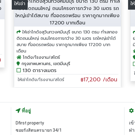
ให้เช่า
ให
ให้เช่าโกดังสุวินทวงศมีนบุรี ขนาด 130 ตรม ทำเลทอง
ติดถนนใหญ่ ถนนโครงการกว้าง 30 เมตร รถใหญ่เข้าได้
ย
สบาย ที่จอดรถพร้อม ราคาถูกมากเพียง 17200 บาท
ม
เดือน
โกดัง/โรงงาน/สโตร์
น
กรุงเทพมหานคร, เขตมีนบุรี
130 ตารางเมตร
17,200 /เดือน
ให้เช่าโกดัง/โรงงาน/สโตร์
฿
ที่อยู่
เข้
Dfirst property
ฝา
ซอยรังสิตนครนายก 34/1