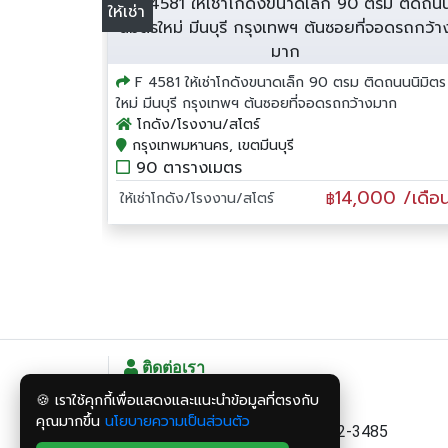
ให้เช่า
F 4581 ให้เช่าโกดังขนาดเล็ก 90 ตรม ติดถนนนิมิตร
ใหม่ มีนบุรี กรุงเทพฯ ต้นซอยที่จอดรถกว้างมาก
โกดัง/โรงงาน/สโตร์
กรุงเทพมหานคร, เขตมีนบุรี
90 ตารางเมตร
14,000 /เดือ
ให้เช่าโกดัง/โรงงาน/สโตร์
฿
ติดต่อเรา
🍪 เราใช้คุกกี้เพื่อแสดงและแนะนำข้อมูลที่ตรงกับ
สอบถามข้อมูลเพิ่มเติม
คุณมากขึ้น
นโยบายความเป็นส่วนตัว
ฝ่าย โกดัง-โรงงาน Tel: 081-582-3485