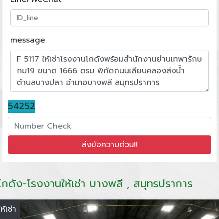
message
54252
โกดัง-โรงงานให้เช่า บางพลี , สมุทรปราการ
ให้เช่า