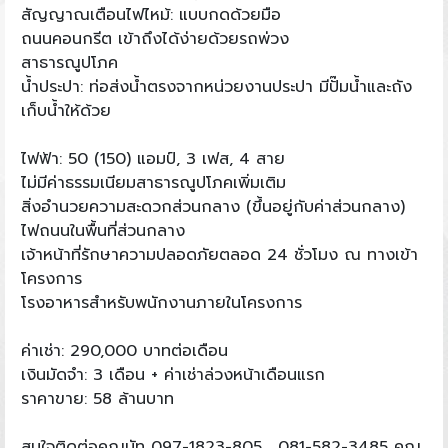
สัญญาณเตือนไฟไหม้: แบบกดด้วยมือ
ถนนคอนกรีต เข้าถึงได้ง่ายด้วยรถพ่วง
สาธารณูปโภค
น้ำประปา: ท่อส่งน้ำตรงจากหน่วยงานประปา มีปั๊มน้ำและถัง
เก็บน้ำให้ด้วย
ไฟฟ้า: 50 (150) แอมป์, 3 เฟส, 4 สาย
ไม่มีค่าธรรมเนียมสาธารณูปโภคเพิ่มเติม
สิ่งอำนวยความสะดวกส่วนกลาง (ขึ้นอยู่กับค่าส่วนกลาง)
ไฟถนนในพื้นที่ส่วนกลาง
เจ้าหน้าที่รักษาความปลอดภัยตลอด 24 ชั่วโมง ณ ทางเข้า
โครงการ
โรงอาหารสำหรับพนักงานภายในโครงการ
ค่าเช่า: 290,000 บาทต่อเดือน
เงินมัดจำ: 3 เดือน + ค่าเช่าล่วงหน้าเดือนแรก
ราคาขาย: 58 ล้านบาท
สนใจติดต่อคุณนัท 097-1823-805 , 081-582-3485 คุณ