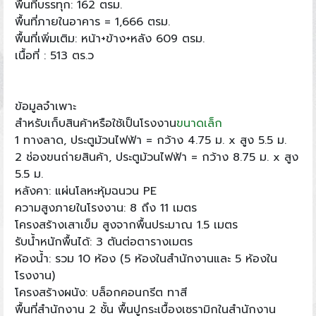
พื้นที่บรรทุก: 162 ตรม.
พื้นที่ภายในอาคาร = 1,666 ตรม.
พื้นที่เพิ่มเติม: หน้า+ข้าง+หลัง 609 ตรม.
เนื้อที่ : 513 ตร.ว
ข้อมูลจำเพาะ
สำหรับเก็บสินค้าหรือใช้เป็นโรงงาน
ขนาดเล็ก
1 ทางลาด, ประตูม้วนไฟฟ้า = กว้าง 4.75 ม. x สูง 5.5 ม.
2 ช่องขนถ่ายสินค้า, ประตูม้วนไฟฟ้า = กว้าง 8.75 ม. x สูง
5.5 ม.
หลังคา: แผ่นโลหะหุ้มฉนวน PE
ความสูงภายในโรงงาน: 8 ถึง 11 เมตร
โครงสร้างเสาเข็ม สูงจากพื้นประมาณ 1.5 เมตร
รับน้ำหนักพื้นได้: 3 ตันต่อตารางเมตร
ห้องน้ำ: รวม 10 ห้อง (5 ห้องในสำนักงานและ 5 ห้องใน
โรงงาน)
โครงสร้างผนัง: บล็อกคอนกรีต ทาสี
พื้นที่สำนักงาน 2 ชั้น พื้นปูกระเบื้องเซรามิกในสำนักงาน