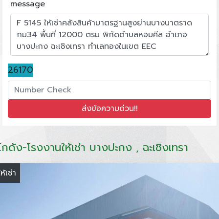
message
26170
โกดัง-โรงงานให้เช่า บางปะกง , ฉะเชิงเทรา
ให้เช่า