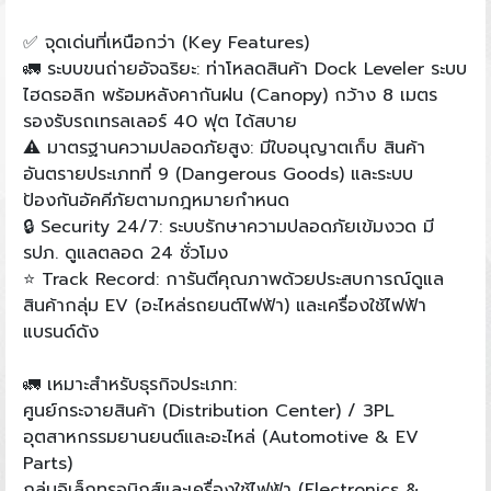
✅ จุดเด่นที่เหนือกว่า (Key Features)
🚛 ระบบขนถ่ายอัจฉริยะ: ท่าโหลดสินค้า Dock Leveler ระบบ
ไฮดรอลิก พร้อมหลังคากันฝน (Canopy) กว้าง 8 เมตร
รองรับรถเทรลเลอร์ 40 ฟุต ได้สบาย
⚠️ มาตรฐานความปลอดภัยสูง: มีใบอนุญาตเก็บ สินค้า
อันตรายประเภทที่ 9 (Dangerous Goods) และระบบ
ป้องกันอัคคีภัยตามกฎหมายกำหนด
🔒 Security 24/7: ระบบรักษาความปลอดภัยเข้มงวด มี
รปภ. ดูแลตลอด 24 ชั่วโมง
⭐ Track Record: การันตีคุณภาพด้วยประสบการณ์ดูแล
สินค้ากลุ่ม EV (อะไหล่รถยนต์ไฟฟ้า) และเครื่องใช้ไฟฟ้า
แบรนด์ดัง
🚛 เหมาะสำหรับธุรกิจประเภท:
ศูนย์กระจายสินค้า (Distribution Center) / 3PL
อุตสาหกรรมยานยนต์และอะไหล่ (Automotive & EV
Parts)
กลุ่มอิเล็กทรอนิกส์และเครื่องใช้ไฟฟ้า (Electronics &