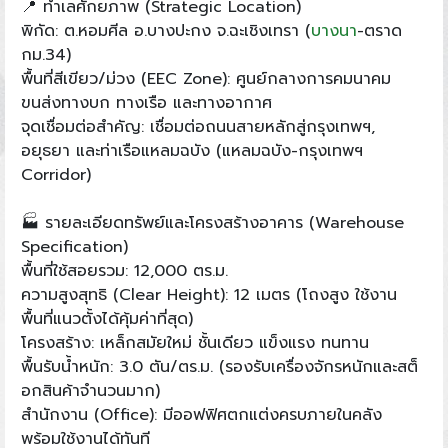
📍 ทำเลศักยภาพ (Strategic Location)
พิกัด: ต.หอมศีล อ.บางปะกง จ.ฉะเชิงเทรา (
บางนา
-ตราด
กม.34)
พื้นที่สีเขียว/ม่วง (EEC Zone): ศูนย์กลางการคมนาคม
ขนส่งทางบก ทางเรือ และทางอากาศ
จุดเชื่อมต่อสำคัญ: เชื่อมต่อถนนสายหลักสู่กรุงเทพฯ,
อยุธยา และท่าเรือแหลมฉบัง (แหลมฉบัง-กรุงเทพฯ
Corridor)
🏭 รายละเอียดทรัพย์และโครงสร้างอาคาร (Warehouse
Specification)
พื้นที่ใช้สอยรวม: 12,000 ตร.ม.
ความสูงสุทธิ (Clear Height): 12 เมตร (โถงสูง ใช้งาน
พื้นที่แนวตั้งได้คุ้มค่าที่สุด)
โครงสร้าง: เหล็กสมัยใหม่ ชั้นเดียว แข็งแรง ทนทาน
พื้นรับน้ำหนัก: 3.0 ตัน/ตร.ม. (รองรับเครื่องจักรหนักและสต็
อกสินค้าจำนวนมาก)
สำนักงาน (Office): มีออฟฟิศตกแต่งครบภายในคลัง
พร้อมใช้งานได้ทันที