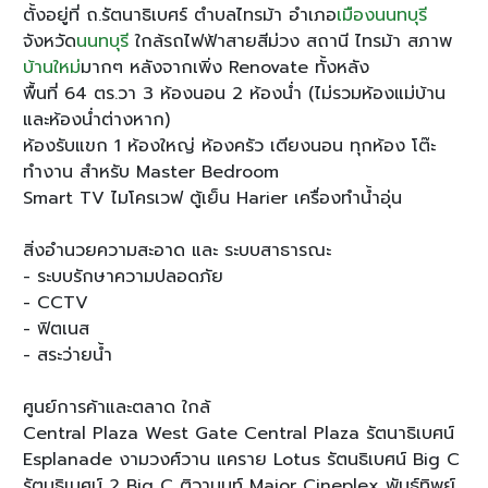
ตั้งอยู่ที่ ถ.รัตนาธิเบศร์ ตำบลไทรม้า อำเภอ
เมืองนนทบุรี
จังหวัด
นนทบุรี
ใกล้รถไฟฟ้าสายสีม่วง สถานี ไทรม้า สภาพ
บ้านใหม่
มากๆ หลังจากเพิ่ง Renovate ทั้งหลัง
พื้นที่ 64 ตร.วา 3 ห้องนอน 2 ห้องน่ำ (ไม่รวมห้องแม่บ้าน
และห้องน่ำต่างหาก)
ห้องรับแขก 1 ห้องใหญ่ ห้องครัว เตียงนอน ทุกห้อง โต๊ะ
ทำงาน สำหรับ Master Bedroom
Smart TV ไมโครเวฟ ตู้เย็น Harier เครื่องทำน้ำอุ่น
สิ่งอำนวยความสะอาด และ ระบบสาธารณะ
- ระบบรักษาความปลอดภัย
- CCTV
- ฟิตเนส
- สระว่ายน้ำ
ศูนย์การค้าและตลาด ใกล้
Central Plaza West Gate Central Plaza รัตนาธิเบศน์
Esplanade งามวงศ์วาน แคราย Lotus รัตนธิเบศน์ Big C
รัตนธิเบศน์ 2 Big C ติวานนท์ Major Cineplex พันธุ์ทิพย์