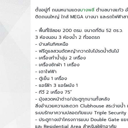
ตั้งอยู่ที่ ถนนหนามแดง
บางพลี
ตำบลบางแก้ว อ
ติดถนนใหญ่ ใกล้ MEGA บางนา และรถไฟฟ้าสายส
- พื้นที่ใช้สอย 200 ตรม. ขนาดที่ดิน 52 ตร.ว.
3 ห้องนอน 3 ห้องน้ำ 2 ที่จอดรถ
- บ้านหันทิศเหนือ
- ฟรีดูแลสวนตัดหญ้ากวาดใบไม้รดน้ำต้นไม้
- เครื่องทำน้ำอุ่น 2 เครื่อง
- เครื่องซักผ้า 1 เครื่อง
- เตาไฟฟ้า
- ตู้เย็น 1 เครื่อง
- แอร์ฝ้า 3 แอร์ผนัง 1
- ทีวี 2 เครื่อง 75“
- มุ้งลวดหน้าต่าง/ประตูทุกบานทั้งหลัง
สิ่งอำนวยความสะดวก Clubhouse สระว่ายน้ำ 
ระบบรักษาความปลอดภัยแบบ Triple Security
- ประตูทางเข้าโครงการแบบ Double Gate แยก
และ Residential Area สำหรับผู้พักอาศัย