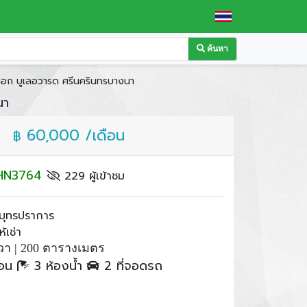
ค้นหา
กอก บูเลอวารด ศรีนครินทรบางนา
นา
60,000 /เดือน
฿
: HN3764
229 ผู้เข้าชม
มุทรปราการ
้เช่า
วา |
200 ตารางเมตร
นอน
3 ห้องน้ำ
2 ที่จอดรถ