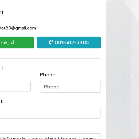
nt
.nat89@gmail.com
ine_id
081-582-3485
 :
Phone
t