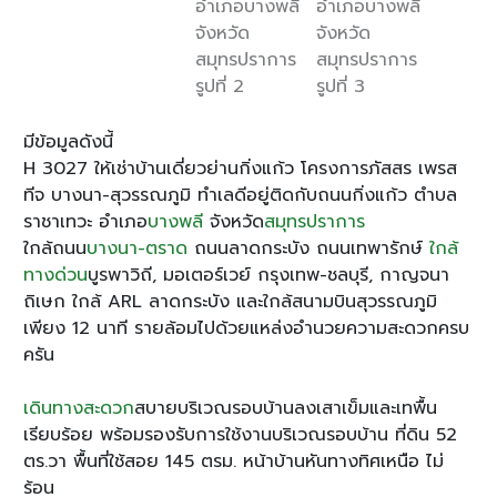
มีข้อมูลดังนี้
H 3027 ให้เช่าบ้านเดี่ยวย่านกิ่งแก้ว โครงการภัสสร เพรส
ทีจ บางนา-สุวรรณภูมิ ทำเลดีอยู่ติดกับถนนกิ่งแก้ว ตำบล
ราชาเทวะ อำเภอ
บางพลี
จังหวัด
สมุทรปราการ
ใกล้ถนน
บางนา-ตราด
ถนนลาดกระบัง ถนนเทพารักษ์
ใกล้
ทางด่วน
บูรพาวิถี, มอเตอร์เวย์ กรุงเทพ-ชลบุรี, กาญจนา
ถิเษก ใกล้ ARL ลาดกระบัง และใกล้สนามบินสุวรรณภูมิ
เพียง 12 นาที รายล้อมไปด้วยแหล่งอำนวยความสะดวกครบ
ครัน
เดินทางสะดวก
สบายบริเวณรอบบ้านลงเสาเข็มและเทพื้น
เรียบร้อย พร้อมรองรับการใช้งานบริเวณรอบบ้าน ที่ดิน 52
ตร.วา พื้นที่ใช้สอย 145 ตรม. หน้าบ้านหันทางทิศเหนือ ไม่
ร้อน