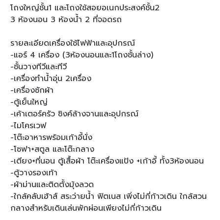
โถงใหญ่ชั้น1 และโถงใช้สอยอเนกประสงค์ชั้น2
3 ห้องนอน 3 ห้องน้ำ 2 ที่จอดรถ
รายละเอียดเครื่องใช้ไฟฟ้าและอุปกรณ์
-แอร์ 4 เครื่อง (3ห้องนอนและ1โถงชั้นล่าง)
-ชั้นวางทีวีและทีวี
-เครื่องทำน้ำอุ่น 2เครื่อง
-เครื่องซักผ้า
-ตู้เย็นใหญ่
-เค้าเตอร์ครัว ซิงค์ล้างจานและอุปกรณ์
-ไมโครเวฟ
-โต๊ะอาหารพร้อมเก้าอี้นั่ง
-โซฟา+สตูล และโต๊ะกลาง
-เตียง+ที่นอน ตู้เสื้อผ้า โต๊ะเครื่องแป้ง +เก้าอี้ ทั้ง3ห้องนอน
-ตู้วางรองเท้า
-ผ้าม่านและติดตั้งมุ้งลวด
-ใกล้คลับเฮ้าส์ สระว่ายน้ำ ฟิตเนส เพิ่งไม่กี่ก้าวเดิน ใกล้สวน
กลางสำหรับเดินเล่นพักผ่อนเพียงไม่กี่ก้าวเดิน