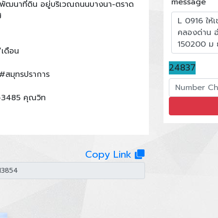
message
งพัฒนาที่ดิน อยู่บริเวณถนนบางนา-ตราด
ิ
/เดือน
24837
#สมุทรปราการ
-3485 คุณวิท
Copy Link