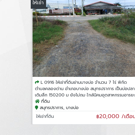
ให้เช่า
L 0916 ให้เช่าที่ดินย่านบางบ่อ จำนวน 7 ไร่ พิกัด
ตำบลคลองด่าน อำเภอบางบ่อ สมุทรปราการ เป็นบ่อปลา
เดิมลึก 150200 ม ยังไม่ถม ใกล้นิคมอุตสาหกรรมอารยะ
ที่ดิน
สมุทรปราการ, บางบ่อ
20,000 /เดือ
ให้เช่าที่ดิน
฿