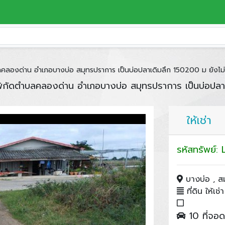
ตำบลคลองด่าน อำเภอบางบ่อ สมุทรปราการ เป็นบ่อปลาเดิมลึก 150200 ม ยังไ
่ พิกัดตำบลคลองด่าน อำเภอบางบ่อ สมุทรปราการ เป็นบ่อปล
ให้เช่า
รหัสทรัพย์
บางบ่อ , ส
ที่ดิน ให้เช่า
10 ที่จอ