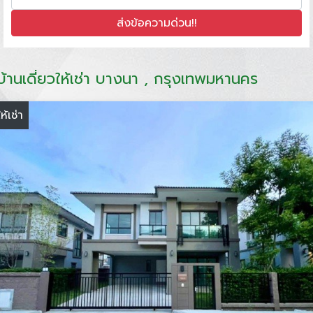
บ้านเดี่ยวให้เช่า บางนา , กรุงเทพมหานคร
ให้เช่า