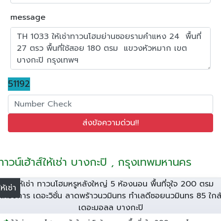
message
51192
ทาวน์เฮ้าส์ให้เช่า บางกะปิ , กรุงเทพมหานคร
ให้เช่า