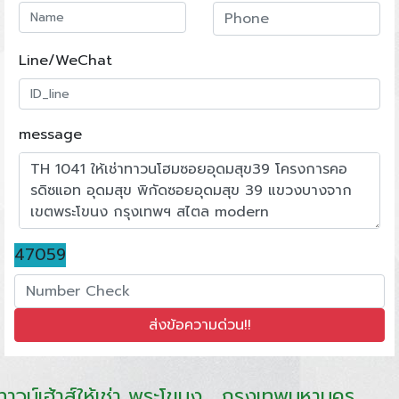
Line/WeChat
message
47059
ทาวน์เฮ้าส์ให้เช่า พระโขนง , กรุงเทพมหานคร