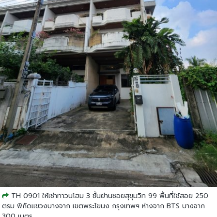
TH 0901 ให้เช่าทาวนโฮม 3 ชั้นย่านซอยสุขุมวิท 99 พื้นที่ใช้สอย 250
ตรม พิกัดแขวงบางจาก เขตพระโขนง กรุงเทพฯ ห่างจาก BTS บางจาก
300 เมตร