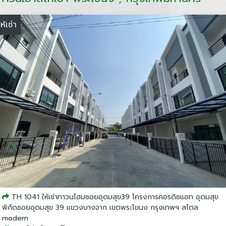
ให้เช่า
TH 1041 ให้เช่าทาวนโฮมซอยอุดมสุข39 โครงการคอรดิซแอท อุดมสุข
พิกัดซอยอุดมสุข 39 แขวงบางจาก เขตพระโขนง กรุงเทพฯ สไตล
modern