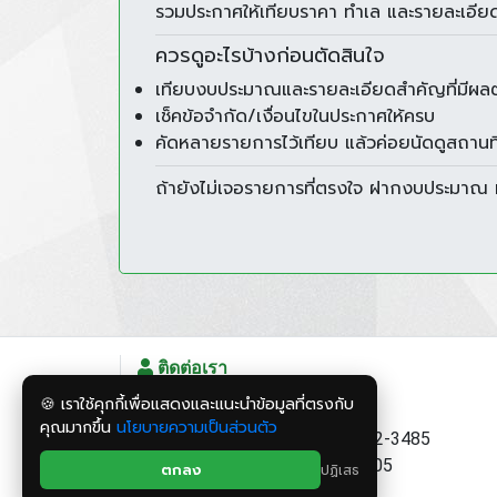
รวมประกาศให้เทียบราคา ทำเล และรายละเอียด
ควรดูอะไรบ้างก่อนตัดสินใจ
เทียบงบประมาณและรายละเอียดสำคัญที่มีผลต
เช็คข้อจำกัด/เงื่อนไขในประกาศให้ครบ
คัดหลายรายการไว้เทียบ แล้วค่อยนัดดูสถานที
ถ้ายังไม่เจอรายการที่ตรงใจ ฝากงบประมาณ ทำเ
ติดต่อเรา
🍪 เราใช้คุกกี้เพื่อแสดงและแนะนำข้อมูลที่ตรงกับ
สอบถามข้อมูลเพิ่มเติม
คุณมากขึ้น
นโยบายความเป็นส่วนตัว
ฝ่าย โกดัง-โรงงาน Tel: 081-582-3485
ฝ่าย บ้านเดี่ยว Tel: 097-182-3805
ตกลง
ปฏิเสธ