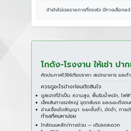
ถ้ายังไม่เจอรายการที่ตรงใจ มีทางเลือกอะไ
โกดัง-โรงงาน ให้เช่า ปาก
คัดประกาศไว้ให้เทียบราคา สเปกอาคาร และทำเ
ควรดูอะไรบ้างก่อนตัดสินใจ
ดูสเปกที่จำเป็น: ความสูง, พื้นรับน้ำหนัก, ไฟฟ
เช็คเส้นทางรถใหญ่ จุดกลับรถ และระยะถึงถ
อ่านเงื่อนไขสัญญา: ระยะขั้นต่ำ, มัดจำ, การปรับ
ทำเลที่คนหาบ่อย
ใกล้ถนนหลัก/ทางด่วน — เดินรถสะดวก