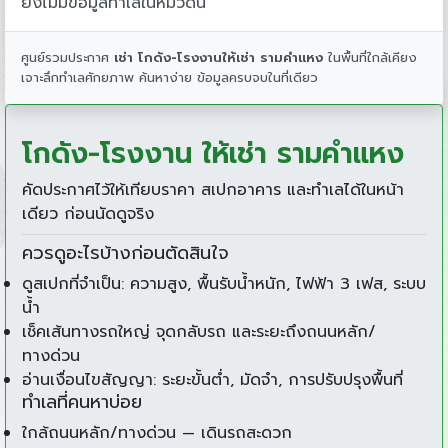
ยังไม่มีข้อมูลทำเลในหมวดนี้
ศูนย์รวมประกาศ
เช่า โกดัง-โรงงานให้เช่า รามคำแหง
ในพื้นที่ใกล้เคียง
เจาะลึกทำเลศักยภาพ ค้นหาง่าย ข้อมูลครบจบในที่เดียว
โกดัง-โรงงาน ให้เช่า รามคำแหง
คัดประกาศไว้ให้เทียบราคา สเปกอาคาร และทำเลได้ในหน้า
เดียว ก่อนนัดดูจริง
ควรดูอะไรบ้างก่อนตัดสินใจ
ดูสเปกที่จำเป็น: ความสูง, พื้นรับน้ำหนัก, ไฟฟ้า 3 เฟส, ระบบ
น้ำ
เช็คเส้นทางรถใหญ่ จุดกลับรถ และระยะถึงถนนหลัก/
ทางด่วน
อ่านเงื่อนไขสัญญา: ระยะขั้นต่ำ, มัดจำ, การปรับปรุงพื้นที่
ทำเลที่คนหาบ่อย
ใกล้ถนนหลัก/ทางด่วน — เดินรถสะดวก