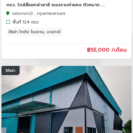
ตรว. ใกล้สี่แยกลำสาลี ถนนรามคำแหง หัวหมาก ...
เขตบางกะปิ , กรุงเทพมหานคร
พื้นที่ 124 ตรว.
ให้เช่า โกดัง โรงงาน, บางกะปิ
฿
55,000 /เดือน
ให้เช่า